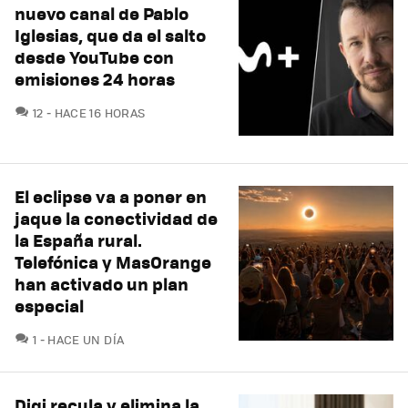
nuevo canal de Pablo
Iglesias, que da el salto
desde YouTube con
emisiones 24 horas
COMENTARIOS
12
HACE 16 HORAS
El eclipse va a poner en
jaque la conectividad de
la España rural.
Telefónica y MasOrange
han activado un plan
especial
COMENTARIOS
1
HACE UN DÍA
Digi recula y elimina la