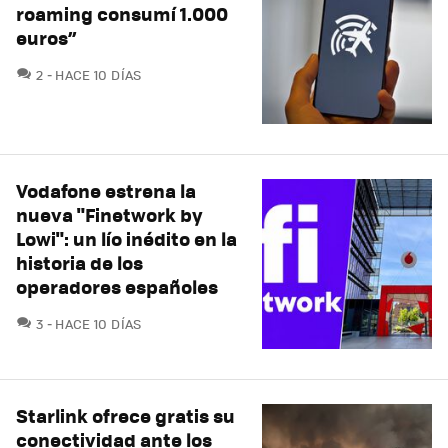
roaming consumí 1.000
euros”
COMENTARIOS
2
HACE 10 DÍAS
Vodafone estrena la
nueva "Finetwork by
Lowi": un lío inédito en la
historia de los
operadores españoles
COMENTARIOS
3
HACE 10 DÍAS
Starlink ofrece gratis su
conectividad ante los