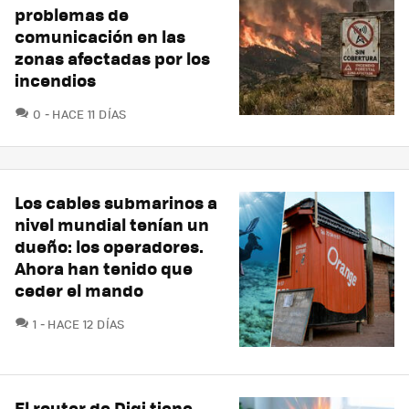
problemas de
comunicación en las
zonas afectadas por los
incendios
COMENTARIOS
0
HACE 11 DÍAS
Los cables submarinos a
nivel mundial tenían un
dueño: los operadores.
Ahora han tenido que
ceder el mando
COMENTARIOS
1
HACE 12 DÍAS
El router de Digi tiene