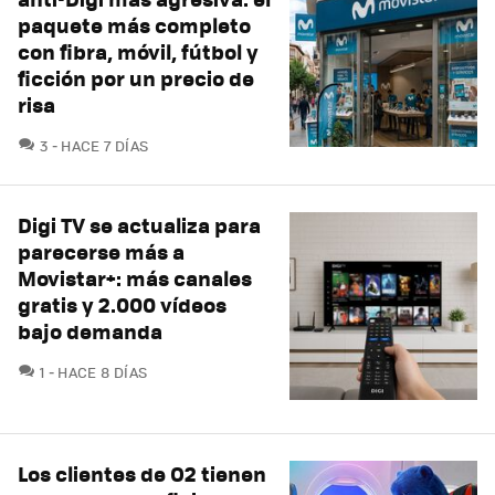
paquete más completo
con fibra, móvil, fútbol y
ficción por un precio de
risa
COMENTARIOS
3
HACE 7 DÍAS
Digi TV se actualiza para
parecerse más a
Movistar+: más canales
gratis y 2.000 vídeos
bajo demanda
COMENTARIOS
1
HACE 8 DÍAS
Los clientes de O2 tienen