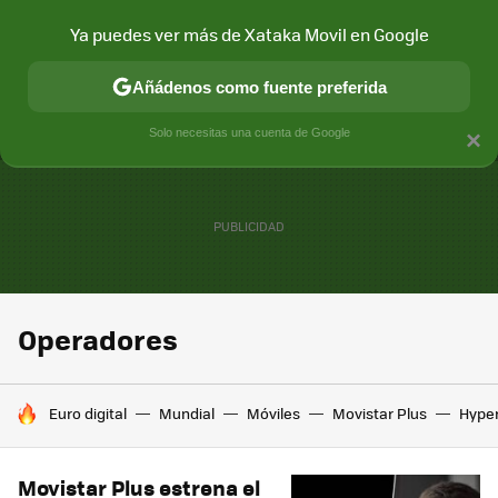
Ya puedes ver más de Xataka Movil en Google
MENÚ
NUEVO
Añádenos como fuente preferida
CONECTIVIDAD
MÓVIL Y SOCIEDAD
APLICACIONES
COM
Solo necesitas una cuenta de Google
×
Operadores
HOY SE HABLA DE
Euro digital
Mundial
Móviles
Movistar Plus
Hype
Movistar Plus estrena el