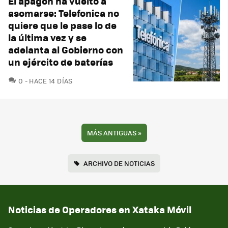
El apagón ha vuelto a
asomarse: Telefonica no
quiere que le pase lo de
la última vez y se
adelanta al Gobierno con
un ejército de baterías
COMENTARIOS
0
HACE 14 DÍAS
MÁS ANTIGUAS
»
ARCHIVO DE NOTICIAS
Noticias de Operadores en Xataka Móvil