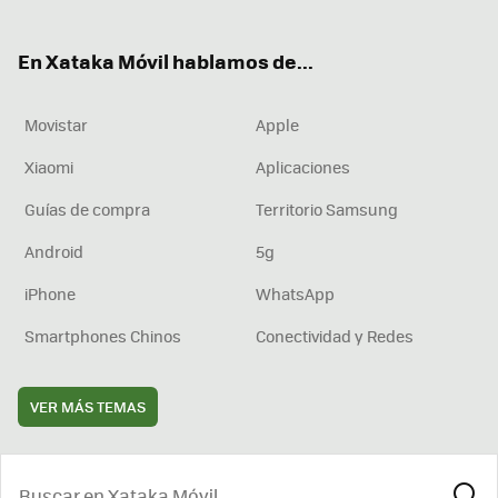
ter
ebo
tub
agr
boa
ok
e
am
rd
En Xataka Móvil hablamos de...
Movistar
Apple
Xiaomi
Aplicaciones
Guías de compra
Territorio Samsung
Android
5g
iPhone
WhatsApp
Smartphones Chinos
Conectividad y Redes
VER MÁS TEMAS