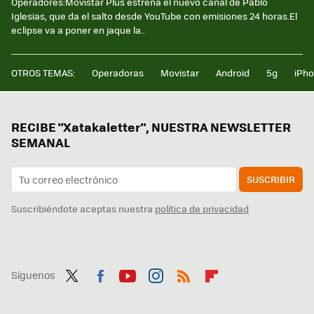
Operadores:Movistar Plus estrena el nuevo canal de Pablo
Iglesias, que da el salto desde YouTube con emisiones 24 horas.El
eclipse va a poner en jaque la..
OTROS TEMAS:
Operadoras
Movistar
Android
5g
iPh
RECIBE "Xatakaletter", NUESTRA NEWSLETTER
SEMANAL
SUSCRIBIR
Suscribiéndote aceptas nuestra
política de privacidad
Síguenos
Twit
Fac
You
Inst
RSS
Flip