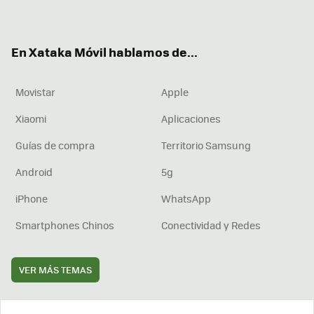
ter
ebo
tub
agr
boa
ok
e
am
rd
En Xataka Móvil hablamos de...
Movistar
Apple
Xiaomi
Aplicaciones
Guías de compra
Territorio Samsung
Android
5g
iPhone
WhatsApp
Smartphones Chinos
Conectividad y Redes
VER MÁS TEMAS