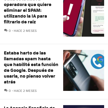
operadora que quiere
eliminar el SPAM:
utilizando la IA para
filtrarlo de raíz
COMENTARIOS
0
HACE 2 MESES
Estaba harto de las
llamadas spam hasta
que habilité esta función
de Google. Después de
usarla, no pienso volver
atrás
COMENTARIOS
0
HACE 2 MESES
La Agencia Española de