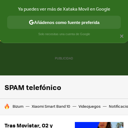
Ya puedes ver más de Xataka Movil en Google
CONECTIVIDAD
MÓVIL Y SOCIEDAD
APLICACIONES
COM
Añádenos como fuente preferida
Solo necesitas una cuenta de Google
×
SPAM telefónico
HOY SE HABLA DE
Bizum
Xiaomi Smart Band 10
Videojuegos
Notificaci
Tras Movistar, O2 y