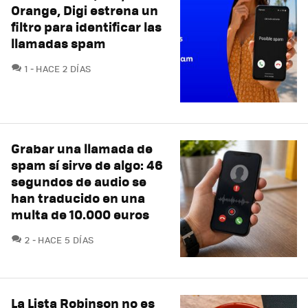
Orange, Digi estrena un
filtro para identificar las
llamadas spam
COMENTARIOS
1
HACE 2 DÍAS
Grabar una llamada de
spam sí sirve de algo: 46
segundos de audio se
han traducido en una
multa de 10.000 euros
COMENTARIOS
2
HACE 5 DÍAS
La Lista Robinson no es