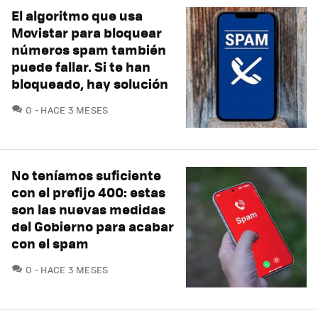
El algoritmo que usa
Movistar para bloquear
números spam también
puede fallar. Si te han
bloqueado, hay solución
COMENTARIOS
0
HACE 3 MESES
No teníamos suficiente
con el prefijo 400: estas
son las nuevas medidas
del Gobierno para acabar
con el spam
COMENTARIOS
0
HACE 3 MESES