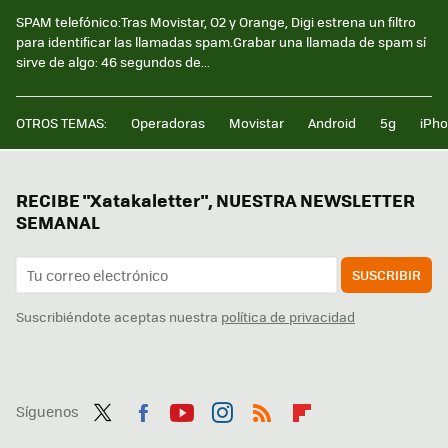
SPAM telefónico:Tras Movistar, O2 y Orange, Digi estrena un filtro
para identificar las llamadas spam.Grabar una llamada de spam sí
sirve de algo: 46 segundos de...
OTROS TEMAS:
Operadoras
Movistar
Android
5g
iPh
RECIBE "Xatakaletter", NUESTRA NEWSLETTER
SEMANAL
SUSCRIBIR
Suscribiéndote aceptas nuestra
política de privacidad
Síguenos
Twit
Fac
You
Inst
RSS
Flip