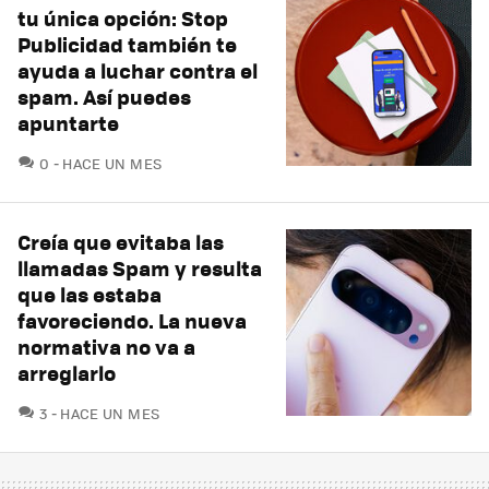
tu única opción: Stop
Publicidad también te
ayuda a luchar contra el
spam. Así puedes
apuntarte
COMENTARIOS
0
HACE UN MES
Creía que evitaba las
llamadas Spam y resulta
que las estaba
favoreciendo. La nueva
normativa no va a
arreglarlo
COMENTARIOS
3
HACE UN MES