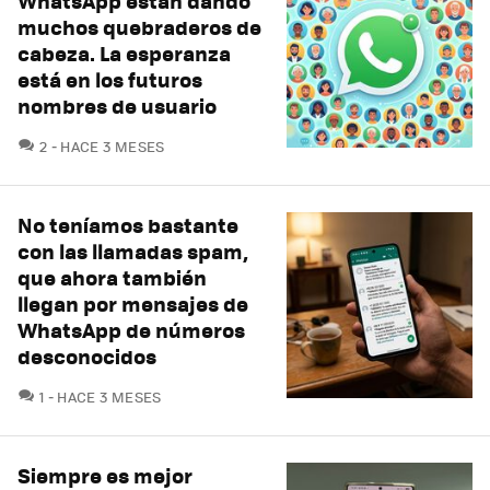
WhatsApp están dando
muchos quebraderos de
cabeza. La esperanza
está en los futuros
nombres de usuario
COMENTARIOS
2
HACE 3 MESES
No teníamos bastante
con las llamadas spam,
que ahora también
llegan por mensajes de
WhatsApp de números
desconocidos
COMENTARIOS
1
HACE 3 MESES
Siempre es mejor