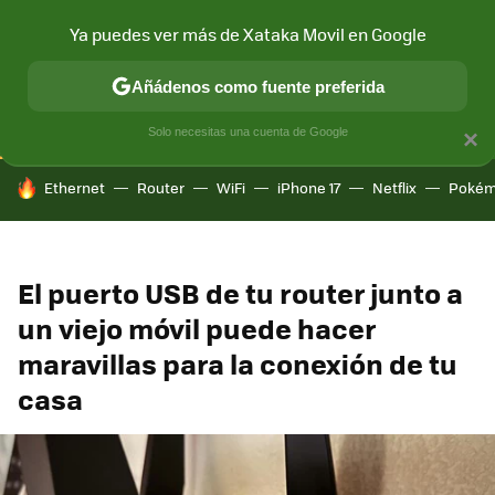
Ya puedes ver más de Xataka Movil en Google
CONECTIVIDAD
MÓVIL Y SOCIEDAD
APLICACIONES
COM
Añádenos como fuente preferida
Solo necesitas una cuenta de Google
×
HOY SE HABLA DE
Ethernet
Router
WiFi
iPhone 17
Netflix
Pokém
El puerto USB de tu router junto a
un viejo móvil puede hacer
maravillas para la conexión de tu
casa