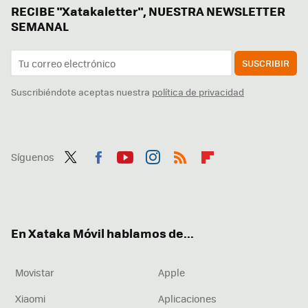
RECIBE "Xatakaletter", NUESTRA NEWSLETTER
SEMANAL
SUSCRIBIR
Suscribiéndote aceptas nuestra
política de privacidad
Síguenos
Twit
Fac
You
Inst
RSS
Flip
ter
ebo
tub
agr
boa
ok
e
am
rd
En Xataka Móvil hablamos de...
Movistar
Apple
Xiaomi
Aplicaciones