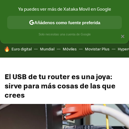
Ya puedes ver más de Xataka Movil en Google
MENÚ
NUEVO
Añádenos como fuente preferida
CONECTIVIDAD
MÓVIL Y SOCIEDAD
APLICACIONES
COM
Solo necesitas una cuenta de Google
×
HOY SE HABLA DE
Euro digital
Mundial
Móviles
Movistar Plus
Hyper
El USB de tu router es una joya:
sirve para más cosas de las que
crees