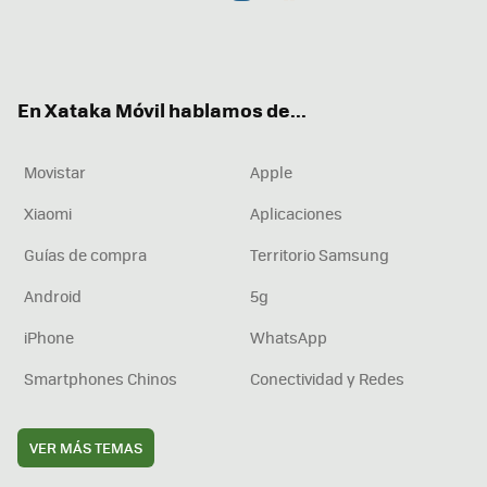
Twit
Fac
You
Inst
RSS
Flip
ter
ebo
tub
agr
boa
ok
e
am
rd
En Xataka Móvil hablamos de...
Movistar
Apple
Xiaomi
Aplicaciones
Guías de compra
Territorio Samsung
Android
5g
iPhone
WhatsApp
Smartphones Chinos
Conectividad y Redes
VER MÁS TEMAS