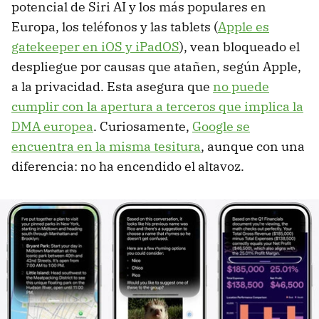
potencial de Siri AI y los más populares en
Europa, los teléfonos y las tablets (
Apple es
gatekeeper en iOS y iPadOS
), vean bloqueado el
despliegue por causas que atañen, según Apple,
a la privacidad. Esta asegura que
no puede
cumplir con la apertura a terceros que implica la
DMA europea
. Curiosamente,
Google se
encuentra en la misma tesitura
, aunque con una
diferencia: no ha encendido el altavoz.