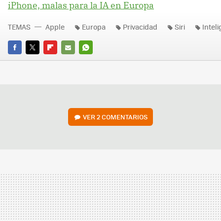
iPhone, malas para la IA en Europa
TEMAS
Apple
Europa
Privacidad
Siri
Inteli
FACEBOOK
TWITTER
FLIPBOARD
E-
WHATSAPP
MAIL
VER
2 COMENTARIOS