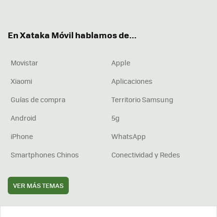
ter
ebo
tub
agr
boa
ok
e
am
rd
En Xataka Móvil hablamos de...
Movistar
Apple
Xiaomi
Aplicaciones
Guías de compra
Territorio Samsung
Android
5g
iPhone
WhatsApp
Smartphones Chinos
Conectividad y Redes
VER MÁS TEMAS