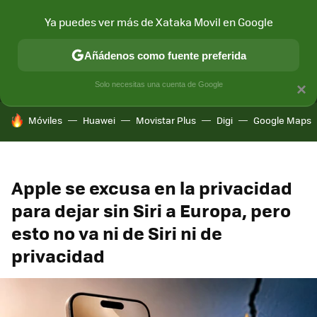
Ya puedes ver más de Xataka Movil en Google
MENÚ
NUEVO
Añádenos como fuente preferida
CONECTIVIDAD
MÓVIL Y SOCIEDAD
APLICACIONES
COM
Solo necesitas una cuenta de Google
×
HOY SE HABLA DE
Móviles
Huawei
Movistar Plus
Digi
Google Maps
Apple se excusa en la privacidad
para dejar sin Siri a Europa, pero
esto no va ni de Siri ni de
privacidad