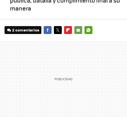
pública, batalla y cumplimiento final a su
manera
2 comentarios
FACEBOOK
TWITTER
FLIPBOARD
E-
WHATSAPP
MAIL