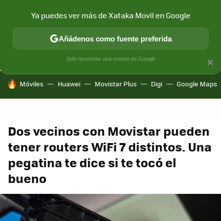
Ya puedes ver más de Xataka Movil en Google
CONECTIVIDAD
MÓVIL Y SOCIEDAD
APLICACIONES
COM
Añádenos como fuente preferida
Solo necesitas una cuenta de Google
×
HOY SE HABLA DE
Móviles
Huawei
Movistar Plus
Digi
Google Maps
Dos vecinos con Movistar pueden
tener routers WiFi 7 distintos. Una
pegatina te dice si te tocó el
bueno