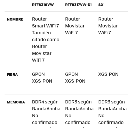
RTF8316VW
RTF8317VW-D1
SX
Router
Router
Router
NOMBRE
Smart WiFi 7
Movistar
Movistar
También
WiFi 7
WiFi 7
citado como
Router
Movistar
WiFi 7
GPON
GPON
XGS-PON
FIBRA
XGS-PON
XGS-PON
DDR4 según
DDR3 según
DDR3 según
MEMORIA
BandaAncha
BandaAncha
BandaAncha
No
No
No
confirmado
confirmado
confirmado