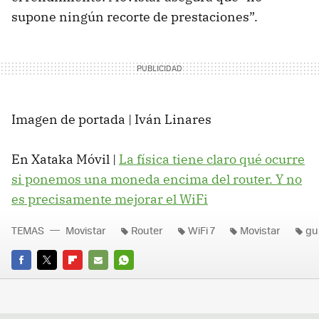
supone ningún recorte de prestaciones”.
Imagen de portada | Iván Linares
En Xataka Móvil |
La física tiene claro qué ocurre
si ponemos una moneda encima del router. Y no
es precisamente mejorar el WiFi
TEMAS
Movistar
Router
WiFi 7
Movistar
gu
FACEBOOK
TWITTER
FLIPBOARD
E-
WHATSAPP
MAIL