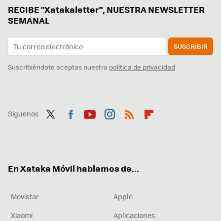
RECIBE "Xatakaletter", NUESTRA NEWSLETTER
SEMANAL
SUSCRIBIR
Suscribiéndote aceptas nuestra
política de privacidad
Síguenos
Twit
Fac
You
Inst
RSS
Flip
ter
ebo
tub
agr
boa
ok
e
am
rd
En Xataka Móvil hablamos de...
Movistar
Apple
Xiaomi
Aplicaciones