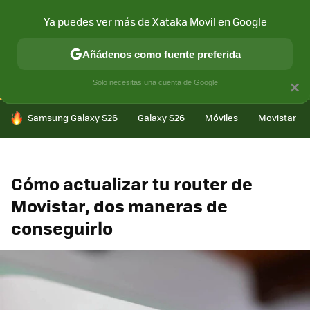
Ya puedes ver más de Xataka Movil en Google
CONECTIVIDAD
MÓVIL Y SOCIEDAD
APLICACIONES
COM
Añádenos como fuente preferida
Solo necesitas una cuenta de Google
×
HOY SE HABLA DE
Samsung Galaxy S26
Galaxy S26
Móviles
Movistar
Cómo actualizar tu router de
Movistar, dos maneras de
conseguirlo