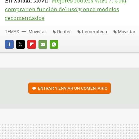
En Xataka Móvil |
Mejores routers WiFi 7. Cuál
comprar en función del uso y once modelos
recomendados
TEMAS
Movistar
Router
hemeroteca
Movistar
FACEBOOK
TWITTER
FLIPBOARD
E-
WHATSAPP
MAIL
ENTRAR Y ENVIAR UN COMENTARIO