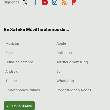
Síguenos
Twit
Fac
You
Inst
RSS
Flip
ter
ebo
tub
agr
boa
ok
e
am
rd
En Xataka Móvil hablamos de...
Movistar
Apple
Xiaomi
Aplicaciones
Guías de compra
Territorio Samsung
Android
5g
iPhone
WhatsApp
Smartphones Chinos
Conectividad y Redes
VER MÁS TEMAS