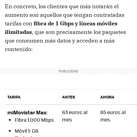
En concreto, los clientes que más notarán el
aumento son aquellos que tengan contratadas
tarifas con
f
ibra de 1 Gbps
y
líneas móviles
ilimitadas
, que son precisamente los paquetes
que consumen más datos y acceden a más
contenido:
TARIFA
ANTES
AHORA
miMovistar Max
63 euros al
65 euros al
:
mes
mes
Fibra 1.000 Mbps
Móvil 1: GB