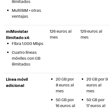
ilimitados
MultiSIM + otras
ventajas
miMovistar
126 euros al
129 euros al
mes
mes
Ilimitado x4
:
Fibra 1.000 Mbps
Cuatro líneas
móviles con GB
ilimitados
Línea móvil
20 GB por
20 GB por 9
8 euros al
euros al
adicional
mes
mes
50 GB por
50 GB por
16 euros al
17 euros al