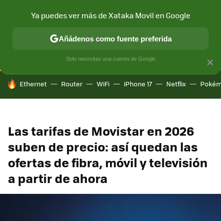
Ya puedes ver más de Xataka Movil en Google
CONECTIVIDAD
MÓVIL Y SOCIEDAD
APLICACIONES
COM
Añádenos como fuente preferida
Solo necesitas una cuenta de Google
×
HOY SE HABLA DE
Ethernet
Router
WiFi
iPhone 17
Netflix
Pokém
Las tarifas de Movistar en 2026
suben de precio: así quedan las
ofertas de fibra, móvil y televisión
a partir de ahora