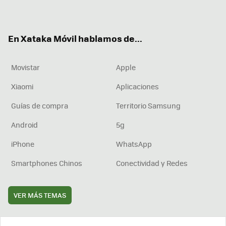
ter
ebo
tub
agr
boa
ok
e
am
rd
En Xataka Móvil hablamos de...
Movistar
Apple
Xiaomi
Aplicaciones
Guías de compra
Territorio Samsung
Android
5g
iPhone
WhatsApp
Smartphones Chinos
Conectividad y Redes
VER MÁS TEMAS