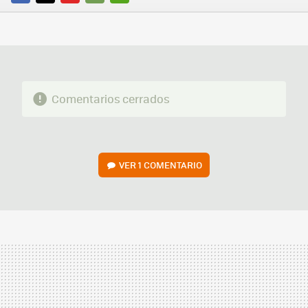
FACEBOOK
TWITTER
FLIPBOARD
E-
WHATSAPP
MAIL
Comentarios cerrados
VER
1 COMENTARIO