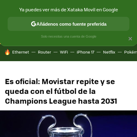
Ya puedes ver más de Xataka Movil en Google
CONECTIVIDAD
MÓVIL Y SOCIEDAD
APLICACIONES
COM
Añádenos como fuente preferida
Solo necesitas una cuenta de Google
×
HOY SE HABLA DE
Ethernet
Router
WiFi
iPhone 17
Netflix
Pokém
Es oficial: Movistar repite y se
queda con el fútbol de la
Champions League hasta 2031