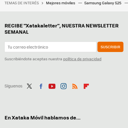
TEMAS DE INTERÉS
Mejores móviles
Samsung Galaxy S25
RECIBE "Xatakaletter", NUESTRA NEWSLETTER
SEMANAL
SUSCRIBIR
Suscribiéndote aceptas nuestra
política de privacidad
Síguenos
Twit
Fac
You
Inst
RSS
Flip
ter
ebo
tub
agr
boa
ok
e
am
rd
En Xataka Móvil hablamos de...