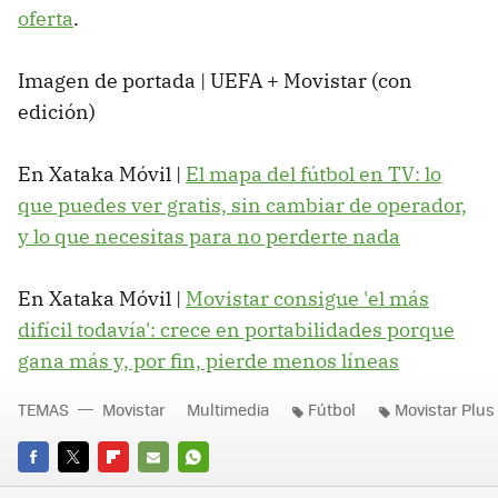
oferta
.
Imagen de portada | UEFA + Movistar (con
edición)
En Xataka Móvil |
El mapa del fútbol en TV: lo
que puedes ver gratis, sin cambiar de operador,
y lo que necesitas para no perderte nada
En Xataka Móvil |
Movistar consigue 'el más
difícil todavía': crece en portabilidades porque
gana más y, por fin, pierde menos líneas
TEMAS
Movistar
Multimedia
Fútbol
Movistar Plus
FACEBOOK
TWITTER
FLIPBOARD
E-
WHATSAPP