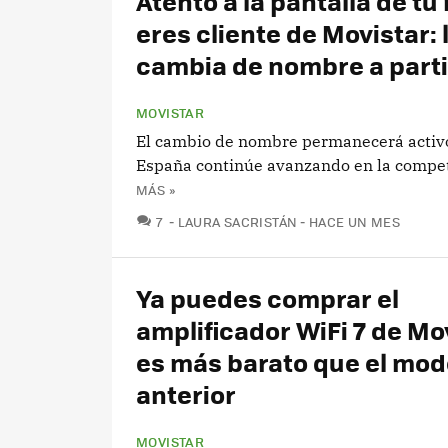
Atento a la pantalla de tu 
eres cliente de Movistar: 
cambia de nombre a parti
MOVISTAR
El cambio de nombre permanecerá activ
España continúe avanzando en la compet
MÁS »
COMENTARIOS
7
LAURA SACRISTÁN
HACE UN MES
Ya puedes comprar el
amplificador WiFi 7 de Mov
es más barato que el mod
anterior
MOVISTAR