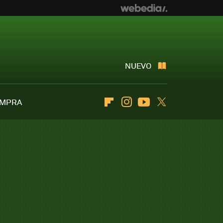
NUEVO
OMPRA
Flipboard
Instagram
Youtube
Twitter