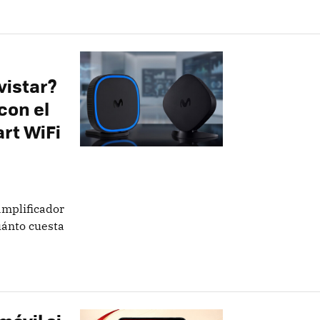
vistar?
con el
rt WiFi
amplificador
uánto cuesta