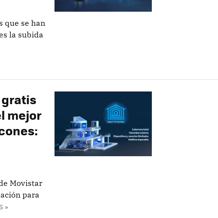
s que se han
es la subida
 gratis
el mejor
ncones:
 de Movistar
tación para
S »