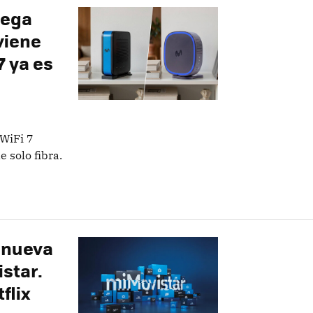
lega
 viene
7 ya es
 WiFi 7
e solo fibra.
, nueva
star.
flix