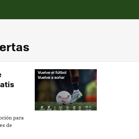
fertas
e
atis
oción para
es de