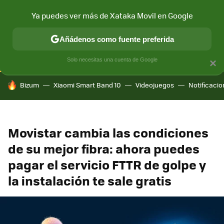
Ya puedes ver más de Xataka Movil en Google
CONECTIVIDAD
MÓVIL Y SOCIEDAD
APLICACIONES
COM
Añádenos como fuente preferida
Solo necesitas una cuenta de Google
×
HOY SE HABLA DE
Bizum
Xiaomi Smart Band 10
Videojuegos
Notificaci
Movistar cambia las condiciones
de su mejor fibra: ahora puedes
pagar el servicio FTTR de golpe y
la instalación te sale gratis