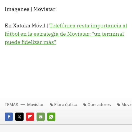
Imágenes | Movistar
En Xataka Móvil |
Telefónica resta importancia al
fútbol en la estrategia de Movistar: "un terminal
puede fidelizar más"
TEMAS
Movistar
Fibra óptica
Operadores
Movis
FACEBOOK
TWITTER
FLIPBOARD
E-
WHATSAPP