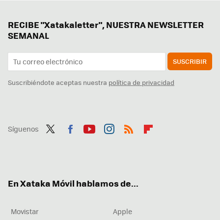
RECIBE "Xatakaletter", NUESTRA NEWSLETTER
SEMANAL
SUSCRIBIR
Suscribiéndote aceptas nuestra
política de privacidad
Síguenos
Twit
Fac
You
Inst
RSS
Flip
ter
ebo
tub
agr
boa
ok
e
am
rd
En Xataka Móvil hablamos de...
Movistar
Apple