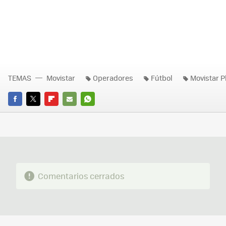
TEMAS
Movistar
Operadores
Fútbol
Movistar P
FACEBOOK
TWITTER
FLIPBOARD
E-
WHATSAPP
MAIL
Comentarios cerrados