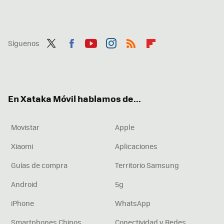
Síguenos
Twit
Fac
You
Inst
RSS
Flip
ter
ebo
tub
agr
boa
ok
e
am
rd
En Xataka Móvil hablamos de...
Movistar
Apple
Xiaomi
Aplicaciones
Guías de compra
Territorio Samsung
Android
5g
iPhone
WhatsApp
Smartphones Chinos
Conectividad y Redes