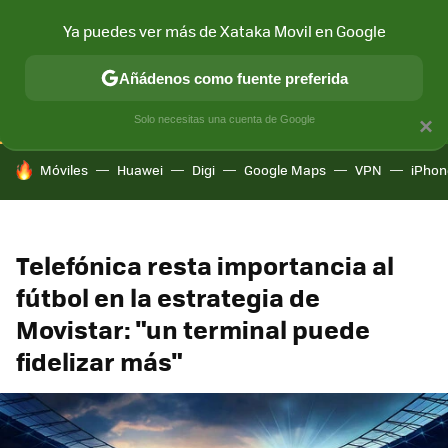
Ya puedes ver más de Xataka Movil en Google
CONECTIVIDAD
MÓVIL Y SOCIEDAD
APLICACIONES
COM
Añádenos como fuente preferida
Solo necesitas una cuenta de Google
×
HOY SE HABLA DE
Móviles
Huawei
Digi
Google Maps
VPN
iPhon
Telefónica resta importancia al
fútbol en la estrategia de
Movistar: "un terminal puede
fidelizar más"