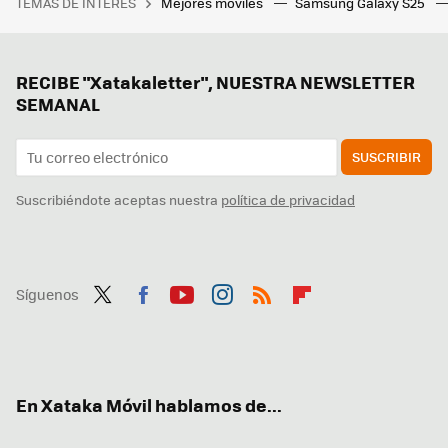
TEMAS DE INTERÉS
Mejores móviles
Samsung Galaxy S25
RECIBE "Xatakaletter", NUESTRA NEWSLETTER
SEMANAL
SUSCRIBIR
Suscribiéndote aceptas nuestra
política de privacidad
Síguenos
Twit
Fac
You
Inst
RSS
Flip
ter
ebo
tub
agr
boa
ok
e
am
rd
En Xataka Móvil hablamos de...