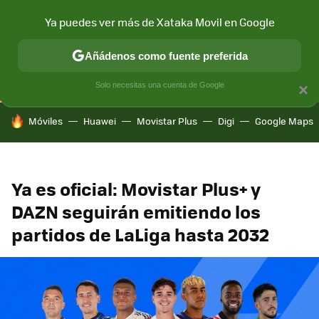
Ya puedes ver más de Xataka Movil en Google
CONECTIVIDAD
MÓVIL Y SOCIEDAD
APLICACIONES
COM
Añádenos como fuente preferida
Solo necesitas una cuenta de Google
×
HOY SE HABLA DE
Móviles
Huawei
Movistar Plus
Digi
Google Maps
Ya es oficial: Movistar Plus+ y
DAZN seguirán emitiendo los
partidos de LaLiga hasta 2032