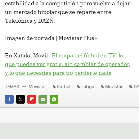
estabilidad a la competición pero vuelve a dejar
un mercado bipolar que se reparte entre
Telefónica y DAZN.
Imagen de portada | Movistar Plus+
En Xataka Móvil |
El mapa del fútbol en TV: lo
que puedes ver gratis, sin cambiar de operador,
y lo que necesitas para no perderte nada
TEMAS
Movistar
Fútbol
LaLiga
Movistar
D
FACEBOOK
TWITTER
FLIPBOARD
E-
WHATSAPP
MAIL