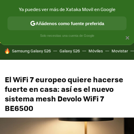
Ya puedes ver más de Xataka Movil en Google
CONECTIVIDAD
MÓVIL Y SOCIEDAD
APLICACIONES
COM
Añádenos como fuente preferida
Solo necesitas una cuenta de Google
×
HOY SE HABLA DE
Samsung Galaxy S26
Galaxy S26
Móviles
Movistar
El WiFi 7 europeo quiere hacerse
fuerte en casa: así es el nuevo
sistema mesh Devolo WiFi 7
BE6500