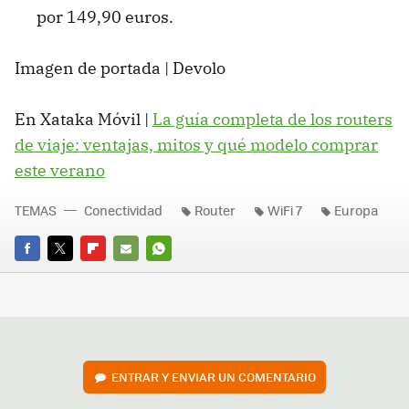
por 149,90 euros.
Imagen de portada | Devolo
En Xataka Móvil |
La guía completa de los routers
de viaje: ventajas, mitos y qué modelo comprar
este verano
TEMAS
Conectividad
Router
WiFi 7
Europa
FACEBOOK
TWITTER
FLIPBOARD
E-
WHATSAPP
MAIL
ENTRAR Y ENVIAR UN COMENTARIO