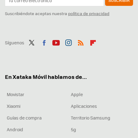
SUSCRIBIR
Suscribiéndote aceptas nuestra
política de privacidad
Síguenos
Twit
Fac
You
Inst
RSS
Flip
ter
ebo
tub
agr
boa
ok
e
am
rd
En Xataka Móvil hablamos de...
Movistar
Apple
Xiaomi
Aplicaciones
Guías de compra
Territorio Samsung
Android
5g