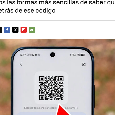
s las formas más sencillas de saber qu
trás de ese código
FACEBOOK
TWITTER
FLIPBOARD
E-
MAIL