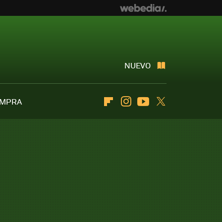
NUEVO
OMPRA
Flipboard
Instagram
Youtube
Twitter