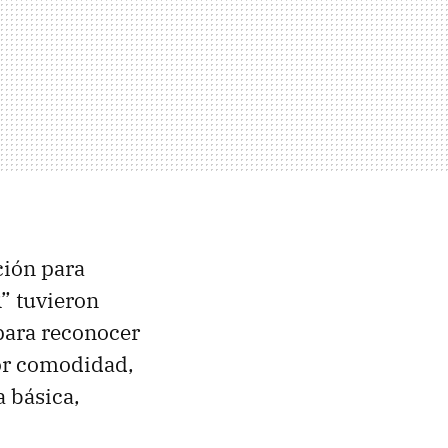
ción para
R” tuvieron
 para reconocer
por comodidad,
 básica,