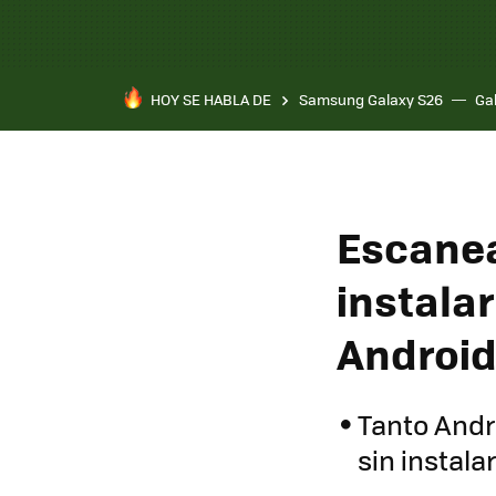
HOY SE HABLA DE
Samsung Galaxy S26
Ga
Escanea
instalar
Androi
Tanto Andr
sin instala