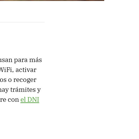
 usan para más
WiFi, activar
vos o recoger
hay trámites y
rre con
el DNI