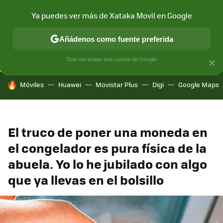
Ya puedes ver más de Xataka Movil en Google
CONECTIVIDAD
MÓVIL Y SOCIEDAD
APLICACIONES
COM
Añádenos como fuente preferida
Solo necesitas una cuenta de Google
×
HOY SE HABLA DE
Móviles
Huawei
Movistar Plus
Digi
Google Maps
El truco de poner una moneda en
el congelador es pura física de la
abuela. Yo lo he jubilado con algo
que ya llevas en el bolsillo