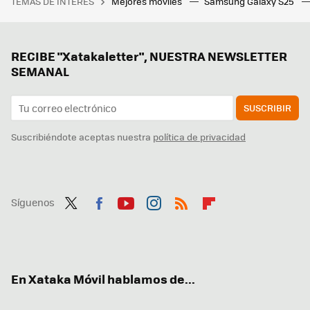
TEMAS DE INTERÉS
Mejores móviles
Samsung Galaxy S25
RECIBE "Xatakaletter", NUESTRA NEWSLETTER
SEMANAL
SUSCRIBIR
Suscribiéndote aceptas nuestra
política de privacidad
Síguenos
Twit
Fac
You
Inst
RSS
Flip
ter
ebo
tub
agr
boa
ok
e
am
rd
En Xataka Móvil hablamos de...