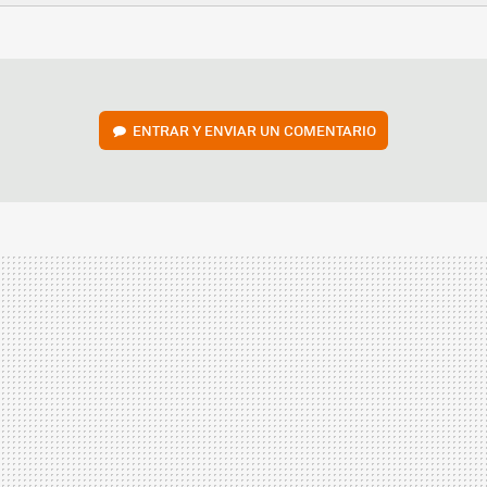
FACEBOOK
TWITTER
FLIPBOARD
E-
WHATSAPP
MAIL
ENTRAR Y ENVIAR UN COMENTARIO