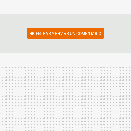
FACEBOOK
TWITTER
FLIPBOARD
E-
WHATSAPP
MAIL
ENTRAR Y ENVIAR UN COMENTARIO