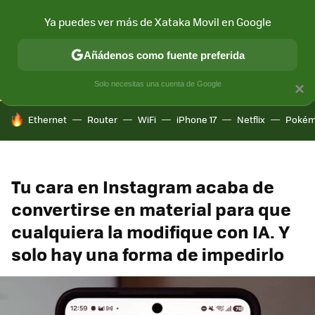
Ya puedes ver más de Xataka Movil en Google
CONECTIVIDAD
MÓVIL Y SOCIEDAD
APLICACIONES
COM
Añádenos como fuente preferida
Solo necesitas una cuenta de Google
×
HOY SE HABLA DE
Ethernet
Router
WiFi
iPhone 17
Netflix
Pokém
Tu cara en Instagram acaba de
convertirse en material para que
cualquiera la modifique con IA. Y
solo hay una forma de impedirlo