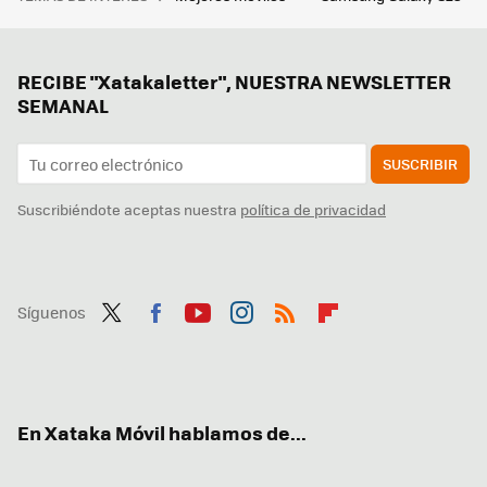
RECIBE "Xatakaletter", NUESTRA NEWSLETTER
SEMANAL
SUSCRIBIR
Suscribiéndote aceptas nuestra
política de privacidad
Síguenos
Twit
Fac
You
Inst
RSS
Flip
ter
ebo
tub
agr
boa
ok
e
am
rd
En Xataka Móvil hablamos de...