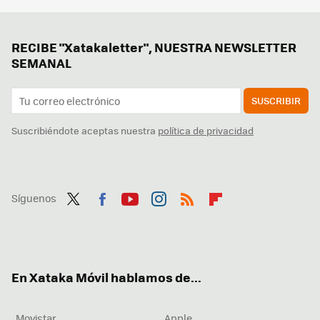
RECIBE "Xatakaletter", NUESTRA NEWSLETTER
SEMANAL
SUSCRIBIR
Suscribiéndote aceptas nuestra
política de privacidad
Síguenos
Twit
Fac
You
Inst
RSS
Flip
ter
ebo
tub
agr
boa
ok
e
am
rd
En Xataka Móvil hablamos de...
Movistar
Apple