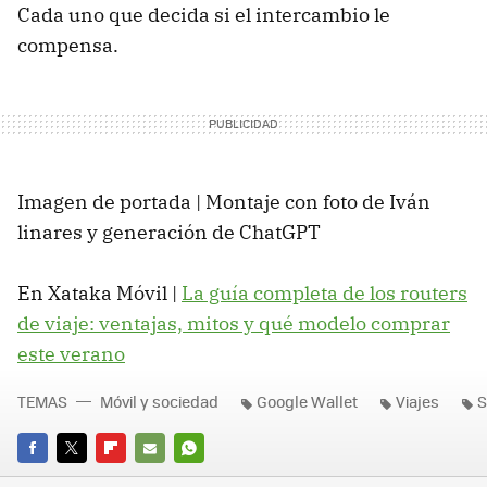
Cada uno que decida si el intercambio le
compensa.
Imagen de portada | Montaje con foto de Iván
linares y generación de ChatGPT
En Xataka Móvil |
La guía completa de los routers
de viaje: ventajas, mitos y qué modelo comprar
este verano
TEMAS
Móvil y sociedad
Google Wallet
Viajes
S
FACEBOOK
TWITTER
FLIPBOARD
E-
WHATSAPP