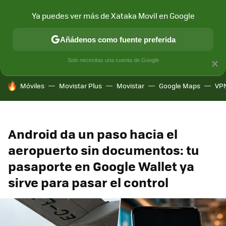
Ya puedes ver más de Xataka Movil en Google
MENÚ
NUEVO
Añádenos como fuente preferida
CONECTIVIDAD
MÓVIL Y SOCIEDAD
APLICACIONES
COM
Solo necesitas una cuenta de Google
×
HOY SE HABLA DE
Móviles
Movistar Plus
Movistar
Google Maps
VP
Android da un paso hacia el
aeropuerto sin documentos: tu
pasaporte en Google Wallet ya
sirve para pasar el control