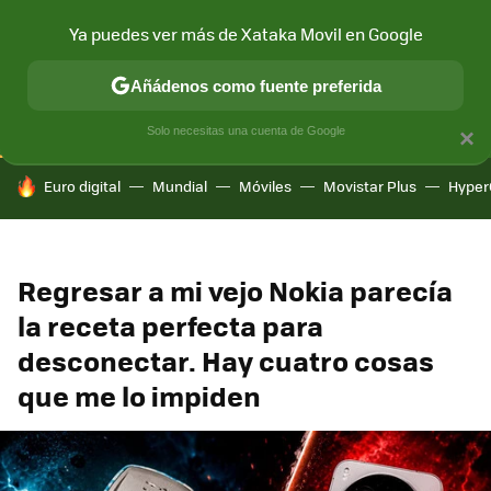
Ya puedes ver más de Xataka Movil en Google
CONECTIVIDAD
MÓVIL Y SOCIEDAD
APLICACIONES
COM
Añádenos como fuente preferida
Solo necesitas una cuenta de Google
×
HOY SE HABLA DE
Euro digital
Mundial
Móviles
Movistar Plus
Hyper
Regresar a mi vejo Nokia parecía
la receta perfecta para
desconectar. Hay cuatro cosas
que me lo impiden