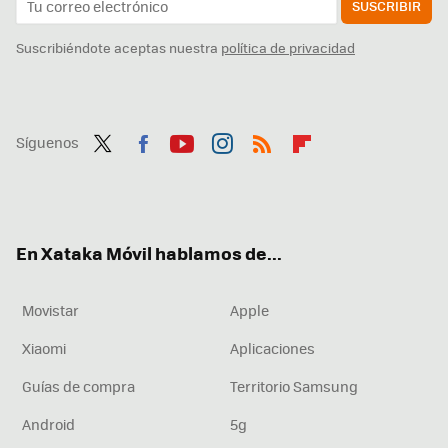
SUSCRIBIR
Suscribiéndote aceptas nuestra
política de privacidad
Síguenos
Twit
Fac
You
Inst
RSS
Flip
ter
ebo
tub
agr
boa
ok
e
am
rd
En Xataka Móvil hablamos de...
Movistar
Apple
Xiaomi
Aplicaciones
Guías de compra
Territorio Samsung
Android
5g