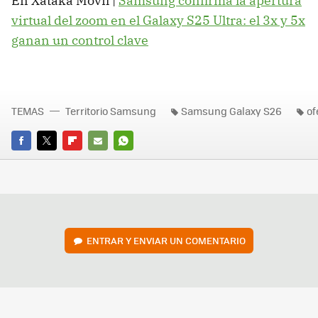
En Xataka Móvil |
Samsung confirma la apertura
virtual del zoom en el Galaxy S25 Ultra: el 3x y 5x
ganan un control clave
TEMAS
Territorio Samsung
Samsung Galaxy S26
of
FACEBOOK
TWITTER
FLIPBOARD
E-
WHATSAPP
MAIL
ENTRAR Y ENVIAR UN COMENTARIO