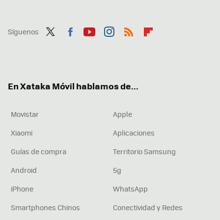
Síguenos
Twit
Fac
You
Inst
RSS
Flip
ter
ebo
tub
agr
boa
ok
e
am
rd
En Xataka Móvil hablamos de...
Movistar
Apple
Xiaomi
Aplicaciones
Guías de compra
Territorio Samsung
Android
5g
iPhone
WhatsApp
Smartphones Chinos
Conectividad y Redes