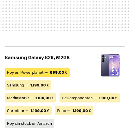
Samsung Galaxy S26, 512GB
Hoy en Powerplanet —
899,00
€
Samsung —
1.199,00
€
MediaMarkt —
1.199,00
€
PcComponentes —
1.199,00
€
Carrefour —
1.199,00
€
Fnac —
1.199,00
€
Hoy sin stock en Amazon