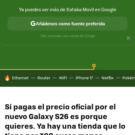
Ya puedes ver más de Xataka Movil en Google
Añádenos como fuente preferida
SAMSUNG GALAXY
ONE UI
GALAXY AI
Solo necesitas una cuenta de Google
×
HOY SE HABLA DE
Ethernet
Router
WiFi
iPhone 17
Netflix
Pokém
Si pagas el precio oficial por el
nuevo Galaxy S26 es porque
quieres. Ya hay una tienda que lo