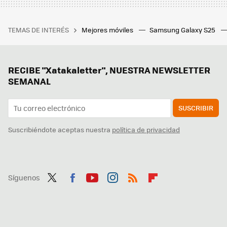
TEMAS DE INTERÉS
Mejores móviles
Samsung Galaxy S25
RECIBE "Xatakaletter", NUESTRA NEWSLETTER
SEMANAL
SUSCRIBIR
Suscribiéndote aceptas nuestra
política de privacidad
Síguenos
Twit
Fac
You
Inst
RSS
Flip
ter
ebo
tub
agr
boa
ok
e
am
rd