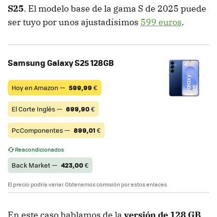
S25
. El modelo base de la gama S de 2025 puede
ser tuyo por unos ajustadísimos
599 euros
.
Samsung Galaxy S25 128GB
Hoy en Amazon —
599,99
€
El Corte Inglés —
699,90
€
PcComponentes —
899,01
€
Reacondicionados
Back Market —
423,00
€
El precio podría variar. Obtenemos comisión por estos enlaces
En este caso hablamos de la
versión de 128 GB
,