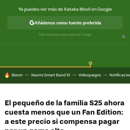
Ya puedes ver más de Xataka Movil en Google
Añádenos como fuente preferida
SAMSUNG GALAXY
ONE UI
GALAXY AI
Solo necesitas una cuenta de Google
×
HOY SE HABLA DE
Bizum
Xiaomi Smart Band 10
Videojuegos
Notificaci
El pequeño de la familia S25 ahora
cuesta menos que un Fan Edition:
a este precio si compensa pagar