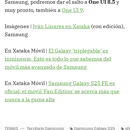
Samsung, podremos dar el salto a
One UI 8.5
y
muy pronto, también a
One UI 9
.
Imágenes |
Iván Linares en Xataka
(con edición),
Samsung
En Xataka Móvil |
El Galaxy 'triplegable' es
inminente. Esto es todo lo que sabemos del
móvil más avanzado de Samsung
En Xataka Móvil |
Samsung Galaxy S25 FE es
oficial: el móvil 'Fan Edition' se acerca más que
nunca a la gama alta
TEMAS
Territorio Samsung
Samsung Galaxy S25
of