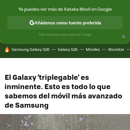
Ya puedes ver más de Xataka Movil en Google
CONECTIVIDAD
MÓVIL Y SOCIEDAD
APLICACIONES
COM
Añádenos como fuente preferida
Solo necesitas una cuenta de Google
×
HOY SE HABLA DE
Samsung Galaxy S26
Galaxy S26
Móviles
Movistar
El Galaxy 'triplegable' es
inminente. Esto es todo lo que
sabemos del móvil más avanzado
de Samsung