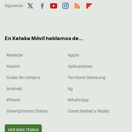
Síguenos
Twit
Fac
You
Inst
RSS
Flip
ter
ebo
tub
agr
boa
ok
e
am
rd
En Xataka Móvil hablamos de...
Movistar
Apple
Xiaomi
Aplicaciones
Guías de compra
Territorio Samsung
Android
5g
iPhone
WhatsApp
Smartphones Chinos
Conectividad y Redes
VER MÁS TEMAS