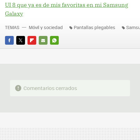
UI 8 que ya es de mis favoritas en mi Samsung
Galaxy
TEMAS
Móvil y sociedad
Pantallas plegables
Sams
FACEBOOK
TWITTER
FLIPBOARD
E-
WHATSAPP
MAIL
Comentarios cerrados