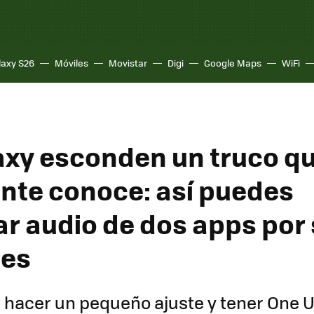
laxy S26
Móviles
Movistar
Digi
Google Maps
WiFi
axy esconden un truco q
nte conoce: así puedes
r audio de dos apps por 
tes
 hacer un pequeño ajuste y tener One U