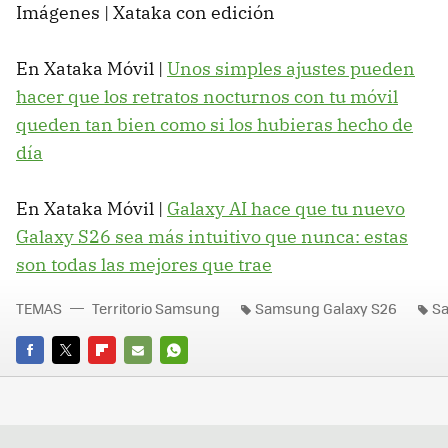
Imágenes | Xataka con edición
En Xataka Móvil |
Unos simples ajustes pueden
hacer que los retratos nocturnos con tu móvil
queden tan bien como si los hubieras hecho de
día
En Xataka Móvil |
Galaxy AI hace que tu nuevo
Galaxy S26 sea más intuitivo que nunca: estas
son todas las mejores que trae
TEMAS
Territorio Samsung
Samsung Galaxy S26
Sa
FACEBOOK
TWITTER
FLIPBOARD
E-
WHATSAPP
MAIL