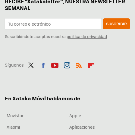
RECIBE "Xatakaletter", NUESTRA NEWSLETTER
SEMANAL
SUSCRIBIR
Suscribiéndote aceptas nuestra
política de privacidad
Síguenos
Twit
Fac
You
Inst
RSS
Flip
ter
ebo
tub
agr
boa
ok
e
am
rd
En Xataka Móvil hablamos de...
Movistar
Apple
Xiaomi
Aplicaciones