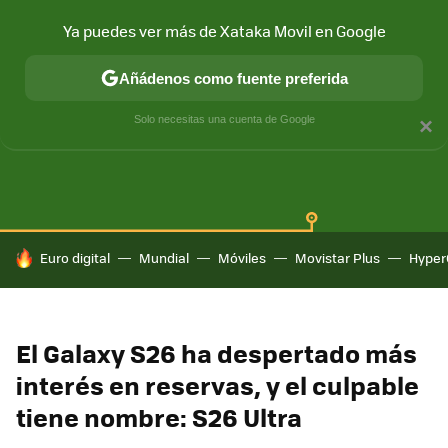
Ya puedes ver más de Xataka Movil en Google
Añádenos como fuente preferida
SAMSUNG GALAXY
ONE UI
GALAXY AI
Solo necesitas una cuenta de Google
×
HOY SE HABLA DE
Euro digital
Mundial
Móviles
Movistar Plus
Hyper
El Galaxy S26 ha despertado más
interés en reservas, y el culpable
tiene nombre: S26 Ultra