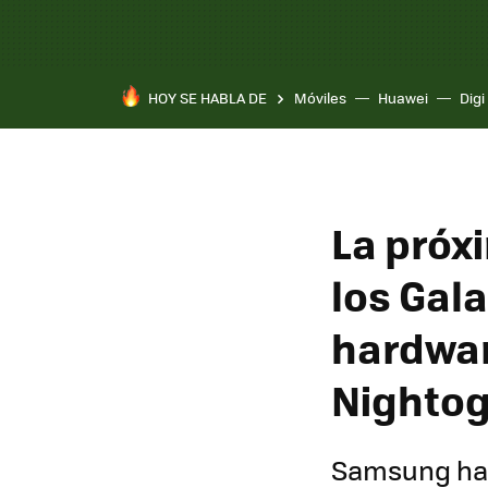
HOY SE HABLA DE
Móviles
Huawei
Digi
La próx
los Gala
hardwar
Nighto
Samsung ha 