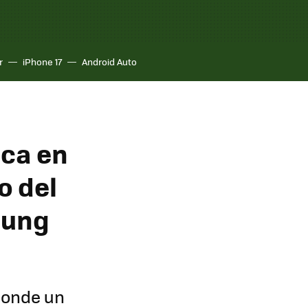
r
iPhone 17
Android Auto
ica en
o del
sung
donde un