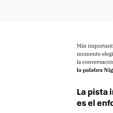
Más importante
momento elegid
la conversació
la palabra Ni
La pista 
es el en