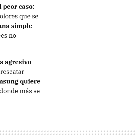
l peor caso
:
olores que se
una simple
ces no
s agresivo
rescatar
msung quiere
s donde más se