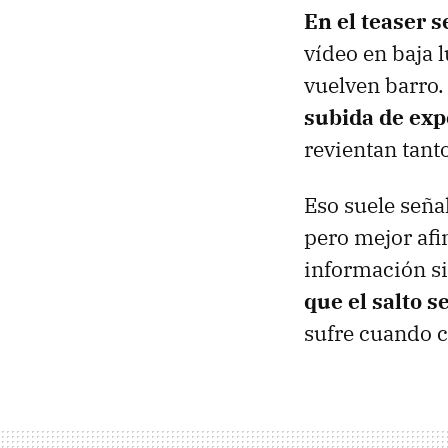
En el teaser s
vídeo en baja 
vuelven barro
subida de exp
revientan tanto
Eso suele seña
pero mejor afi
información si
que el salto s
sufre cuando ca