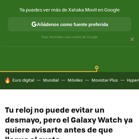
Ya puedes ver más de Xataka Movil en Google
Añádenos como fuente preferida
SAMSUNG GALAXY
ONE UI
GALAXY AI
Solo necesitas una cuenta de Google
×
HOY SE HABLA DE
Euro digital
Mundial
Móviles
Movistar Plus
Hyper
Tu reloj no puede evitar un
desmayo, pero el Galaxy Watch ya
quiere avisarte antes de que