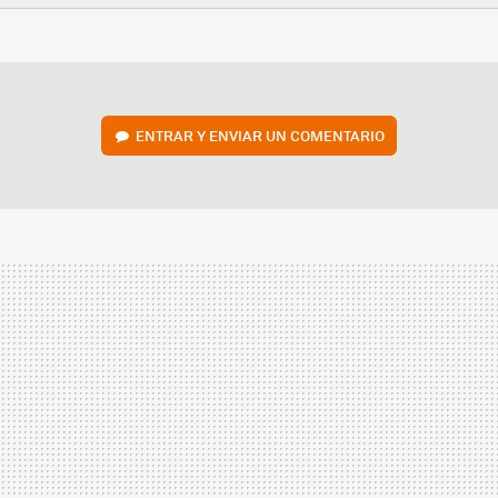
FACEBOOK
TWITTER
FLIPBOARD
E-
WHATSAPP
MAIL
ENTRAR Y ENVIAR UN COMENTARIO