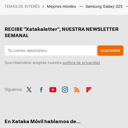
TEMAS DE INTERÉS
Mejores móviles
Samsung Galaxy S25
RECIBE "Xatakaletter", NUESTRA NEWSLETTER
SEMANAL
SUSCRIBIR
Suscribiéndote aceptas nuestra
política de privacidad
Síguenos
Twit
Fac
You
Inst
RSS
Flip
ter
ebo
tub
agr
boa
ok
e
am
rd
En Xataka Móvil hablamos de...