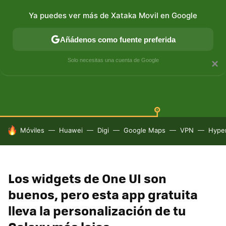
Ya puedes ver más de Xataka Movil en Google
Añádenos como fuente preferida
SAMSUNG GALAXY
ONE UI
GALAXY AI
Solo necesitas una cuenta de Google
×
HOY SE HABLA DE
Móviles
Huawei
Digi
Google Maps
VPN
Hype
Los widgets de One UI son
buenos, pero esta app gratuita
lleva la personalización de tu