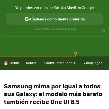
Ya puedes ver más de Xataka Movil en Google
Añádenos como fuente preferida
SAMSUNG GALAXY
ONE UI
GALAXY AI
Solo necesitas una cuenta de Google
×
HOY SE HABLA DE
Bizum
Router
Xiaomi Smart Band 10
Videojuegos
Samsung mima por igual a todos
sus Galaxy: el modelo más barato
también recibe One UI 8.5