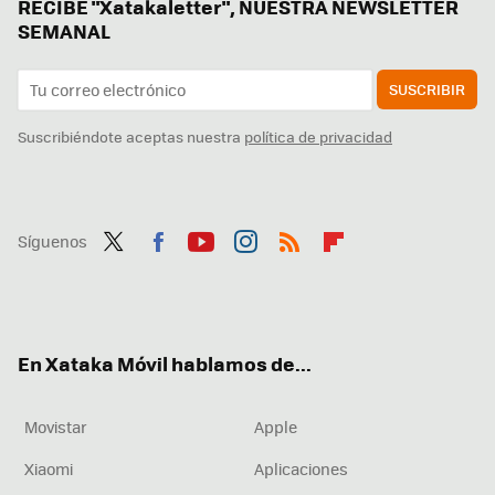
RECIBE "Xatakaletter", NUESTRA NEWSLETTER
SEMANAL
SUSCRIBIR
Suscribiéndote aceptas nuestra
política de privacidad
Síguenos
Twit
Fac
You
Inst
RSS
Flip
ter
ebo
tub
agr
boa
ok
e
am
rd
En Xataka Móvil hablamos de...
Movistar
Apple
Xiaomi
Aplicaciones