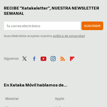
RECIBE "Xatakaletter", NUESTRA NEWSLETTER
SEMANAL
SUSCRIBIR
Suscribiéndote aceptas nuestra
política de privacidad
Síguenos
Twit
Fac
You
Inst
RSS
Flip
ter
ebo
tub
agr
boa
ok
e
am
rd
En Xataka Móvil hablamos de...
Movistar
Apple