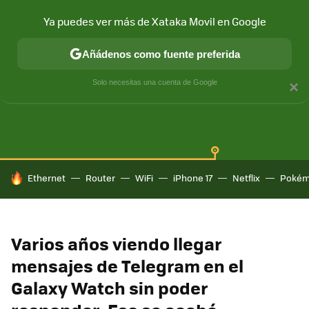
Ya puedes ver más de Xataka Movil en Google
Añádenos como fuente preferida
SAMSUNG GALAXY
ONE UI
GALAXY AI
Solo necesitas una cuenta de Google
×
HOY SE HABLA DE
Ethernet
Router
WiFi
iPhone 17
Netflix
Pokém
Varios años viendo llegar
mensajes de Telegram en el
Galaxy Watch sin poder