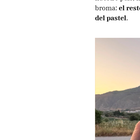
broma:
el res
del pastel
.