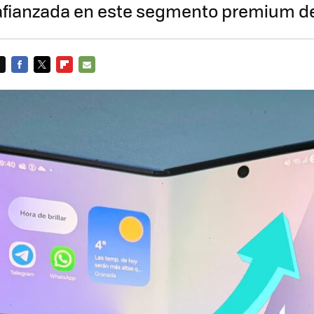
fianzada en este segmento premium d
FACEBOOK
TWITTER
FLIPBOARD
E-
MAIL