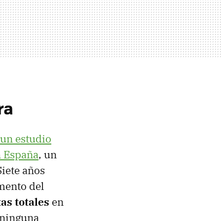
ra
 un estudio
n España
, un
iete años
mento del
as totales
en
 ninguna