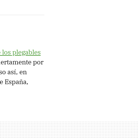
 los plegables
biertamente por
so así, en
de España,