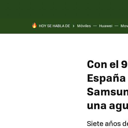
HOY SE HABLA DE
Móviles
Huawei
Mov
Con el 
España 
Samsung
una agu
Siete años d