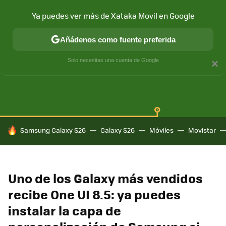
Ya puedes ver más de Xataka Movil en Google
Añádenos como fuente preferida
SAMSUNG GALAXY
ONE UI
GALAXY AI
Solo necesitas una cuenta de Google
×
HOY SE HABLA DE
Samsung Galaxy S26
Galaxy S26
Móviles
Movistar
Uno de los Galaxy más vendidos
recibe One UI 8.5: ya puedes
instalar la capa de