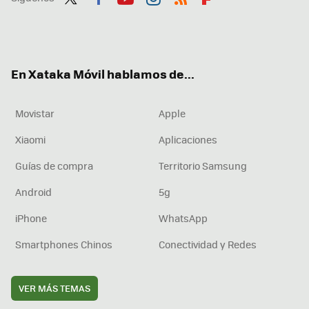
Twit
Fac
You
Inst
RSS
Flip
ter
ebo
tub
agr
boa
ok
e
am
rd
En Xataka Móvil hablamos de...
Movistar
Apple
Xiaomi
Aplicaciones
Guías de compra
Territorio Samsung
Android
5g
iPhone
WhatsApp
Smartphones Chinos
Conectividad y Redes
VER MÁS TEMAS