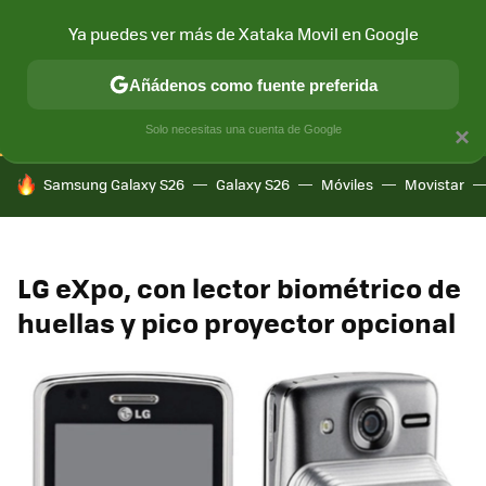
Ya puedes ver más de Xataka Movil en Google
CONECTIVIDAD
MÓVIL Y SOCIEDAD
APLICACIONES
COM
Añádenos como fuente preferida
Solo necesitas una cuenta de Google
×
HOY SE HABLA DE
Samsung Galaxy S26
Galaxy S26
Móviles
Movistar
LG eXpo, con lector biométrico de
huellas y pico proyector opcional