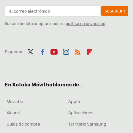
SUSCRIBIR
Suscribiéndote aceptas nuestra
política de privacidad
Síguenos
Twit
Fac
You
Inst
RSS
Flip
ter
ebo
tub
agr
boa
ok
e
am
rd
En Xataka Móvil hablamos de...
Movistar
Apple
Xiaomi
Aplicaciones
Guías de compra
Territorio Samsung