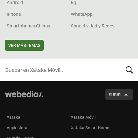
Android
5g
iPhone
WhatsApp
Smartphones Chinos
Conectividad y Redes
VER MÁS TEMAS
BUSCA
SUBIR
Xataka
Xataka Móvil
Applesfera
Xataka Smart Home
Mundo Xiaomi