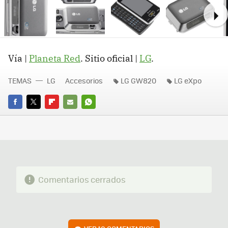
Ne
Vía |
Planeta Red
. Sitio oficial |
LG
.
TEMAS
LG
Accesorios
LG GW820
LG eXpo
FACEBOOK
TWITTER
FLIPBOARD
E-
WHATSAPP
MAIL
Comentarios cerrados