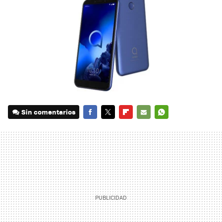
Sin comentarios
FACEBOOK
TWITTER
FLIPBOARD
E-
WHATSAPP
MAIL