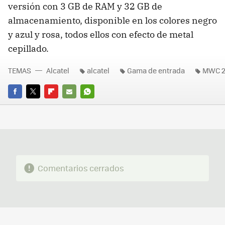
versión con 3 GB de RAM y 32 GB de
almacenamiento, disponible en los colores negro
y azul y rosa, todos ellos con efecto de metal
cepillado.
TEMAS
Alcatel
alcatel
Gama de entrada
MWC 2
FACEBOOK
TWITTER
FLIPBOARD
E-
WHATSAPP
MAIL
Comentarios cerrados