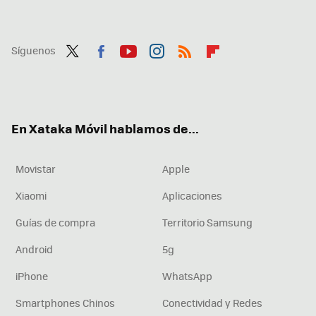
Síguenos
Twit
Fac
You
Inst
RSS
Flip
ter
ebo
tub
agr
boa
ok
e
am
rd
En Xataka Móvil hablamos de...
Movistar
Apple
Xiaomi
Aplicaciones
Guías de compra
Territorio Samsung
Android
5g
iPhone
WhatsApp
Smartphones Chinos
Conectividad y Redes