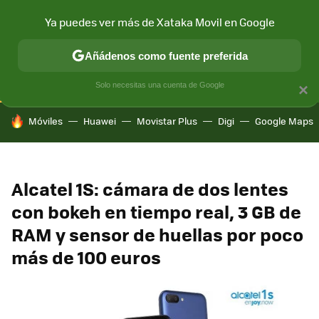
Ya puedes ver más de Xataka Movil en Google
CONECTIVIDAD
MÓVIL Y SOCIEDAD
APLICACIONES
COM
Añádenos como fuente preferida
Solo necesitas una cuenta de Google
×
HOY SE HABLA DE
Móviles
Huawei
Movistar Plus
Digi
Google Maps
Alcatel 1S: cámara de dos lentes
con bokeh en tiempo real, 3 GB de
RAM y sensor de huellas por poco
más de 100 euros