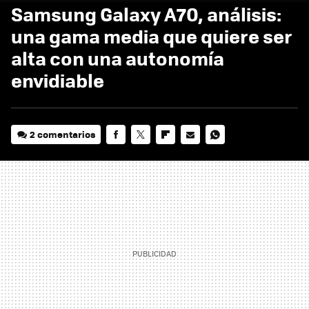
Samsung Galaxy A70, análisis:
una gama media que quiere ser
alta con una autonomía
envidiable
2 comentarios
FACEBOOK
TWITTER
FLIPBOARD
E-
WHATSAPP
MAIL