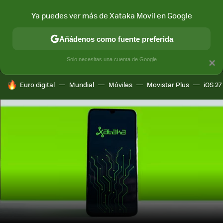
Ya puedes ver más de Xataka Movil en Google
MENÚ
NUEVO
Añádenos como fuente preferida
CONECTIVIDAD
MÓVIL Y SOCIEDAD
APLICACIONES
COM
Solo necesitas una cuenta de Google
×
HOY SE HABLA DE
Euro digital
Mundial
Móviles
Movistar Plus
iOS 27