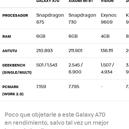
GALAXY A70
XIAOMI MI 9T
VISION
2
Snapdragon
Snapdragon
Exynos
K
PROCESADOR
675
730
9609
9
6GB
6GB
4GB
8
RAM
210.893
211.901
136.111
2
ANTUTU
501 / 1.543
2.545 /
1.507 /
3
GEEKBENCH
6.900
4.934
9
(SINGLE/MULTI)
7.159
7.795
-
7
PCMARK
(WORK 2.0)
Poco que objetarle a este Galaxy A70
en rendimiento, salvo tal vez un mejor