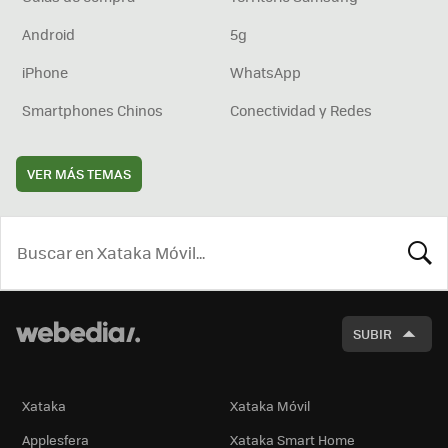
Android
5g
iPhone
WhatsApp
Smartphones Chinos
Conectividad y Redes
VER MÁS TEMAS
BUSCA
SUBIR
Xataka
Xataka Móvil
Applesfera
Xataka Smart Home