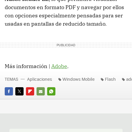
documentos en formato PDF y navegar por ellos
con opciones especialmente pensadas para ser
usadas en pantallas de reducido tamaño.
Más información |
Adobe
.
TEMAS
Aplicaciones
Windows Mobile
Flash
ad
FACEBOOK
TWITTER
FLIPBOARD
E-
WHATSAPP
MAIL