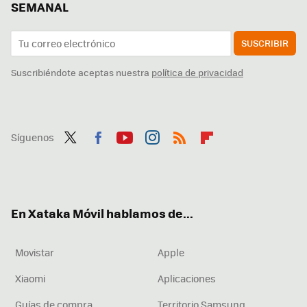
SEMANAL
SUSCRIBIR
Suscribiéndote aceptas nuestra
política de privacidad
Síguenos
Twit
Fac
You
Inst
RSS
Flip
ter
ebo
tub
agr
boa
ok
e
am
rd
En Xataka Móvil hablamos de...
Movistar
Apple
Xiaomi
Aplicaciones
Guías de compra
Territorio Samsung