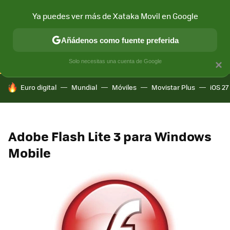
Ya puedes ver más de Xataka Movil en Google
CONECTIVIDAD
MÓVIL Y SOCIEDAD
APLICACIONES
COM
Añádenos como fuente preferida
Solo necesitas una cuenta de Google
×
HOY SE HABLA DE
Euro digital
Mundial
Móviles
Movistar Plus
iOS 27
Adobe Flash Lite 3 para Windows
Mobile