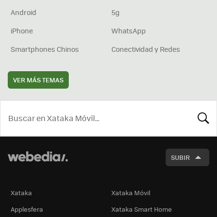
Android
5g
iPhone
WhatsApp
Smartphones Chinos
Conectividad y Redes
VER MÁS TEMAS
BUSCA
SUBIR
Xataka
Xataka Móvil
Applesfera
Xataka Smart Home