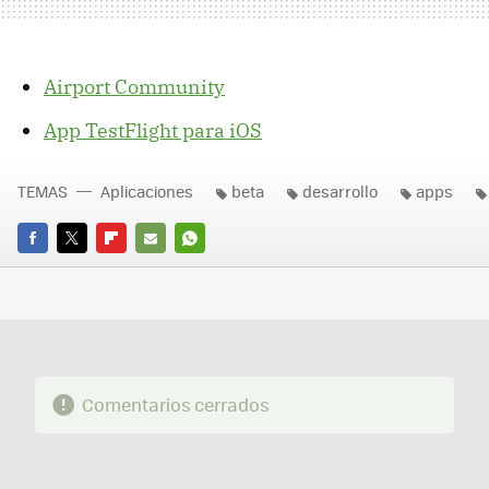
Airport Community
App TestFlight para iOS
TEMAS
Aplicaciones
beta
desarrollo
apps
FACEBOOK
TWITTER
FLIPBOARD
E-
WHATSAPP
MAIL
Comentarios cerrados