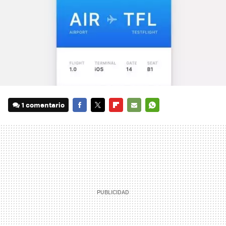
1 comentario
FACEBOOK
TWITTER
FLIPBOARD
E-
WHATSAPP
MAIL