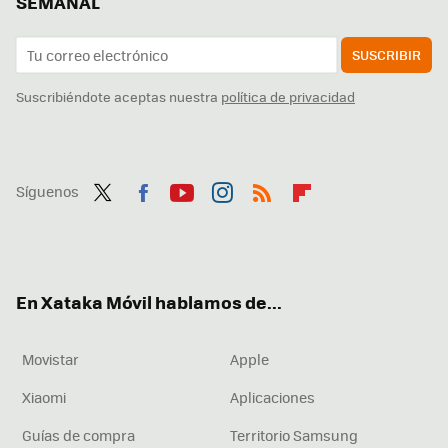
SEMANAL
SUSCRIBIR
Suscribiéndote aceptas nuestra
política de privacidad
Síguenos
Twit
Fac
You
Inst
RSS
Flip
ter
ebo
tub
agr
boa
ok
e
am
rd
En Xataka Móvil hablamos de...
Movistar
Apple
Xiaomi
Aplicaciones
Guías de compra
Territorio Samsung