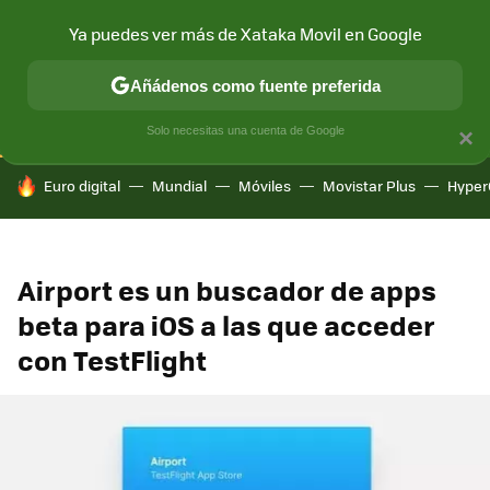
Ya puedes ver más de Xataka Movil en Google
CONECTIVIDAD
MÓVIL Y SOCIEDAD
APLICACIONES
COM
Añádenos como fuente preferida
Solo necesitas una cuenta de Google
×
HOY SE HABLA DE
Euro digital
Mundial
Móviles
Movistar Plus
Hyper
Airport es un buscador de apps
beta para iOS a las que acceder
con TestFlight