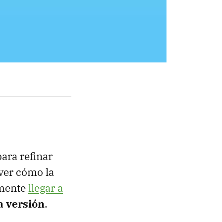
ara refinar
 ver cómo la
rmente
llegar a
 versión
.