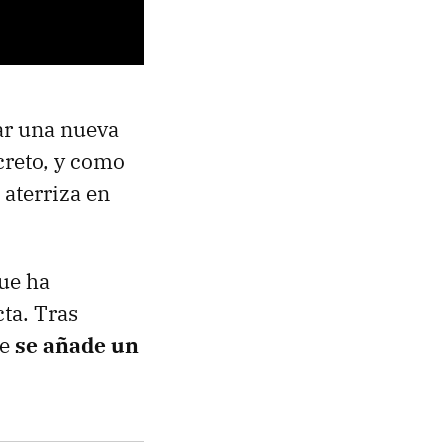
ar una nueva
creto, y como
aterriza en
ue ha
cta. Tras
ue
se añade un