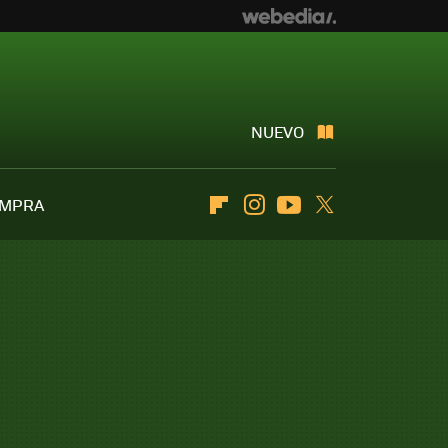
NUEVO
OMPRA
Flipboard
Instagram
Youtube
Twitter