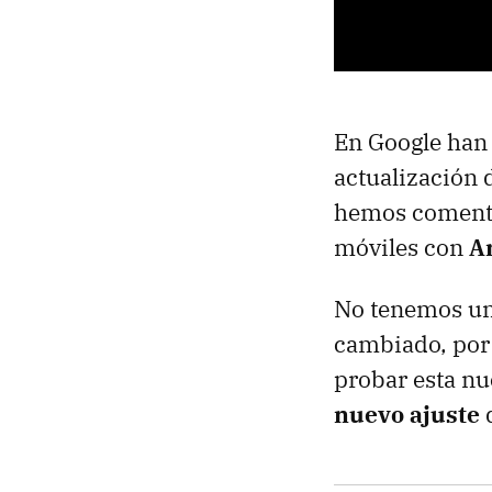
En Google han
actualización 
hemos comentad
móviles con
A
No tenemos u
cambiado, por 
probar esta n
nuevo ajuste
q