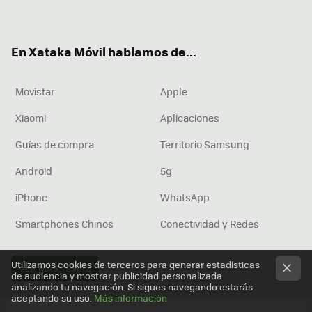
ter
ebo
tub
agr
boa
ok
e
am
rd
En Xataka Móvil hablamos de...
Movistar
Apple
Xiaomi
Aplicaciones
Guías de compra
Territorio Samsung
Android
5g
iPhone
WhatsApp
Smartphones Chinos
Conectividad y Redes
Utilizamos cookies de terceros para generar estadísticas
VER MÁS TEMAS
de audiencia y mostrar publicidad personalizada
analizando tu navegación. Si sigues navegando estarás
aceptando su uso.
Más información