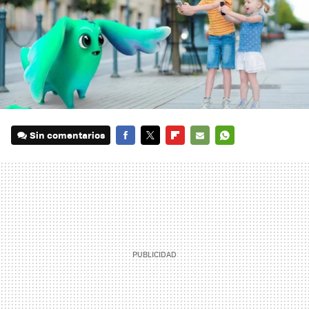
Sin comentarios
FACEBOOK
TWITTER
FLIPBOARD
E-
WHATSAPP
MAIL