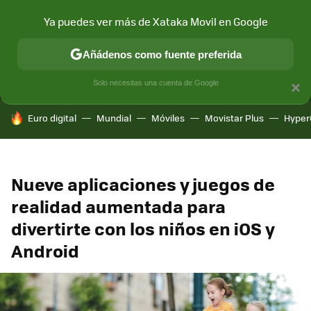
Ya puedes ver más de Xataka Movil en Google
MENÚ
NUEVO
Añádenos como fuente preferida
CONECTIVIDAD
MÓVIL Y SOCIEDAD
APLICACIONES
COM
Solo necesitas una cuenta de Google
×
HOY SE HABLA DE
Euro digital
Mundial
Móviles
Movistar Plus
Hyper
Nueve aplicaciones y juegos de
realidad aumentada para
divertirte con los niños en iOS y
Android