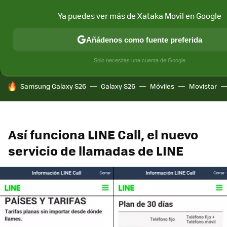
Ya puedes ver más de Xataka Movil en Google
MENÚ
NUEVO
Añádenos como fuente preferida
CONECTIVIDAD
MÓVIL Y SOCIEDAD
APLICACIONES
COM
Solo necesitas una cuenta de Google
HOY SE HABLA DE
Samsung Galaxy S26
Galaxy S26
Móviles
Movistar
Así funciona LINE Call, el nuevo
servicio de llamadas de LINE