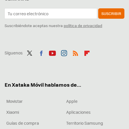
SUSCRIBIR
Suscribiéndote aceptas nuestra
política de privacidad
Síguenos
Twit
Fac
You
Inst
RSS
Flip
ter
ebo
tub
agr
boa
ok
e
am
rd
En Xataka Móvil hablamos de...
Movistar
Apple
Xiaomi
Aplicaciones
Guías de compra
Territorio Samsung