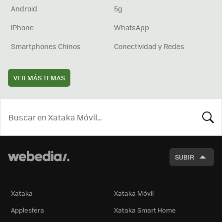
Android
5g
iPhone
WhatsApp
Smartphones Chinos
Conectividad y Redes
VER MÁS TEMAS
BUSCA
SUBIR
Xataka
Xataka Móvil
Applesfera
Xataka Smart Home