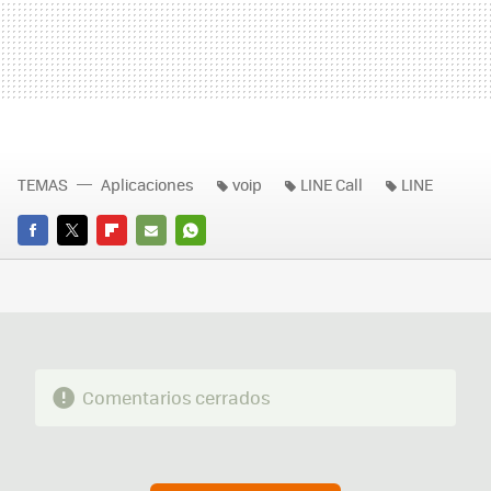
TEMAS
Aplicaciones
voip
LINE Call
LINE
FACEBOOK
TWITTER
FLIPBOARD
E-
WHATSAPP
MAIL
Comentarios cerrados