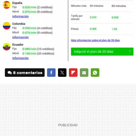
8 comentarios
FACEBOOK
TWITTER
FLIPBOARD
E-
WHATSAPP
MAIL