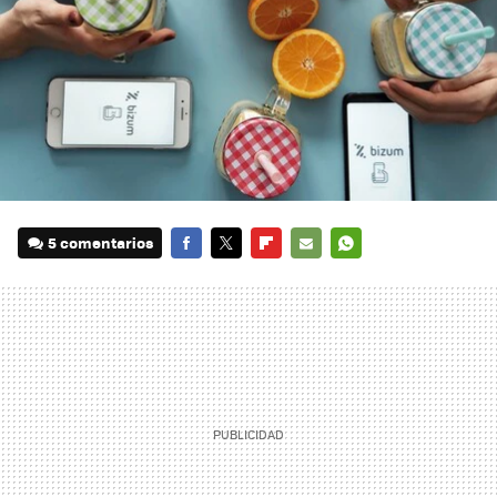
5 comentarios
FACEBOOK
TWITTER
FLIPBOARD
E-
WHATSAPP
MAIL