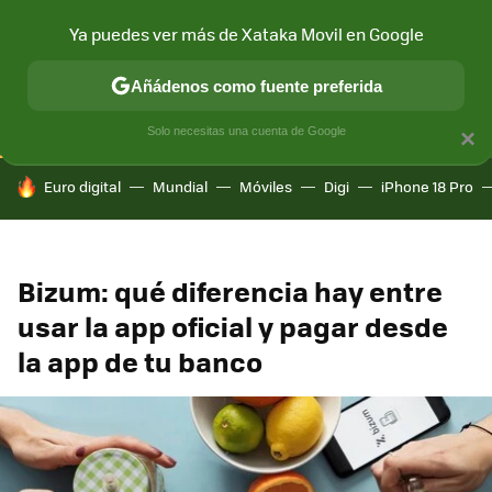
Ya puedes ver más de Xataka Movil en Google
CONECTIVIDAD
MÓVIL Y SOCIEDAD
APLICACIONES
COM
Añádenos como fuente preferida
Solo necesitas una cuenta de Google
×
HOY SE HABLA DE
Euro digital
Mundial
Móviles
Digi
iPhone 18 Pro
Bizum: qué diferencia hay entre
usar la app oficial y pagar desde
la app de tu banco