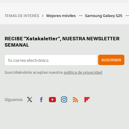
TEMAS DE INTERÉS
Mejores móviles
Samsung Galaxy S25
RECIBE "Xatakaletter", NUESTRA NEWSLETTER
SEMANAL
SUSCRIBIR
Suscribiéndote aceptas nuestra
política de privacidad
Síguenos
Twit
Fac
You
Inst
RSS
Flip
ter
ebo
tub
agr
boa
ok
e
am
rd