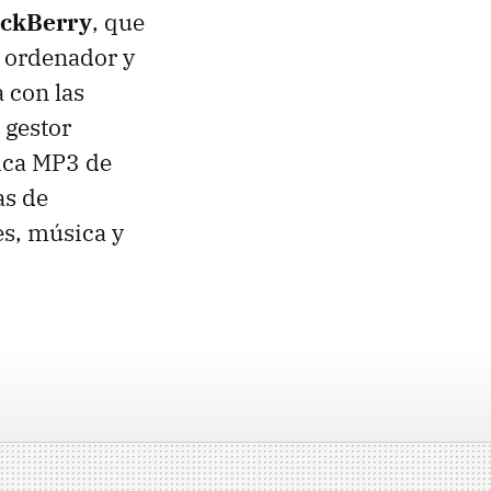
ackBerry
, que
l ordenador y
 con las
 gestor
sica MP3 de
as de
s, música y