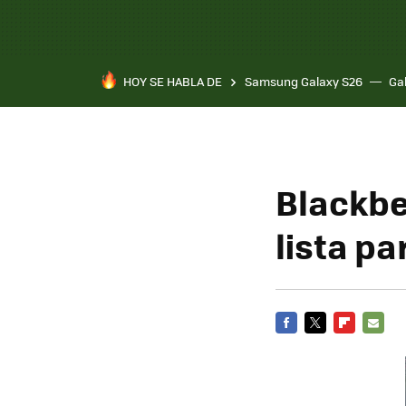
HOY SE HABLA DE
Samsung Galaxy S26
Ga
Blackbe
lista p
FACEBOOK
TWITTER
FLIPBOARD
E-
MAIL