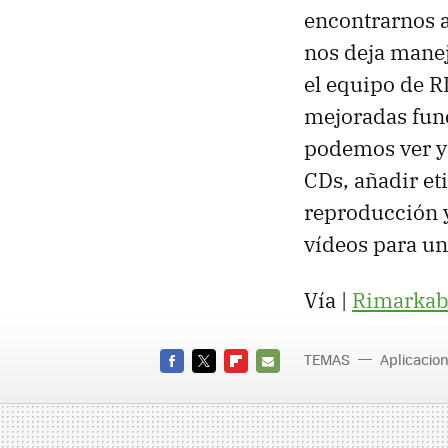
encontrarnos 
nos deja manej
el equipo de 
mejoradas func
podemos ver y 
CDs, añadir et
reproducción 
vídeos para u
Vía |
Rimarkab
TEMAS
Aplicacio
FACEBOOK
TWITTER
FLIPBOARD
E-
MAIL