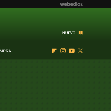
NUEVO
OMPRA
Flipboard
Instagram
Youtube
Twitter