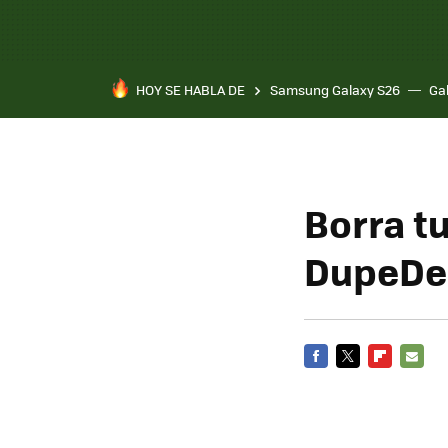
HOY SE HABLA DE
Samsung Galaxy S26
Ga
Borra t
DupeDe
FACEBOOK
TWITTER
FLIPBOARD
E-
MAIL