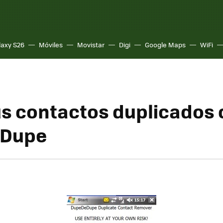
laxy S26
Móviles
Movistar
Digi
Google Maps
WiFi
us contactos duplicados
Dupe