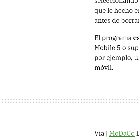
seleccionando 
que le hecho e
antes de borra
El programa
e
Mobile 5 o supe
por ejemplo, u
móvil.
Vía |
MoDaCo
D