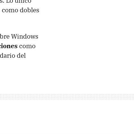
s. Lo único
os como dobles
sobre Windows
ciones
como
dario del