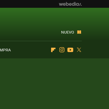
NUEVO
OMPRA
Flipboard
Instagram
Youtube
Twitter