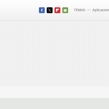
TEMAS
Aplicacio
FACEBOOK
TWITTER
FLIPBOARD
E-
MAIL