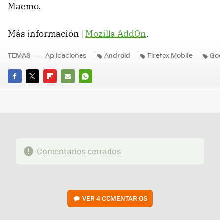
Maemo.
Más información |
Mozilla AddOn
.
TEMAS
Aplicaciones
Android
Firefox Mobile
Goo
FACEBOOK
TWITTER
FLIPBOARD
E-
WHATSAPP
MAIL
Comentarios cerrados
VER
4 COMENTARIOS