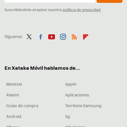
Suscribiéndote aceptas nuestra
política de privacidad
Síguenos
Twit
Fac
You
Inst
RSS
Flip
ter
ebo
tub
agr
boa
ok
e
am
rd
En Xataka Móvil hablamos de...
Movistar
Apple
Xiaomi
Aplicaciones
Guías de compra
Territorio Samsung
Android
5g
iPhone
WhatsApp