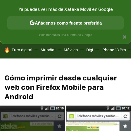
Ya puedes ver más de Xataka Movil en Google
CONECTIVIDAD
MÓVIL Y SOCIEDAD
APLICACIONES
COM
Añádenos como fuente preferida
Solo necesitas una cuenta de Google
×
HOY SE HABLA DE
Euro digital
Mundial
Móviles
Digi
iPhone 18 Pro
Cómo imprimir desde cualquier
web con Firefox Mobile para
Android