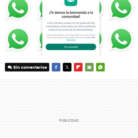
Sin comentarios
FACEBOOK
TWITTER
FLIPBOARD
E-
WHATSAPP
MAIL