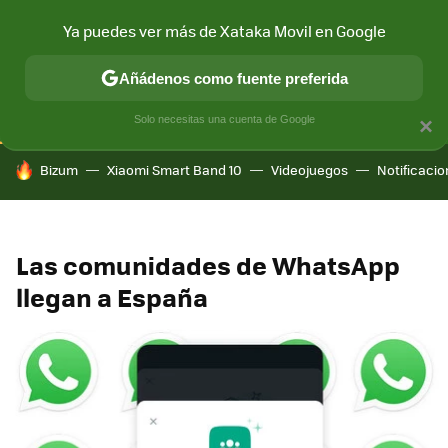
Ya puedes ver más de Xataka Movil en Google
CONECTIVIDAD
MÓVIL Y SOCIEDAD
APLICACIONES
COM
Añádenos como fuente preferida
Solo necesitas una cuenta de Google
×
HOY SE HABLA DE
Bizum
Xiaomi Smart Band 10
Videojuegos
Notificaci
Las comunidades de WhatsApp
llegan a España