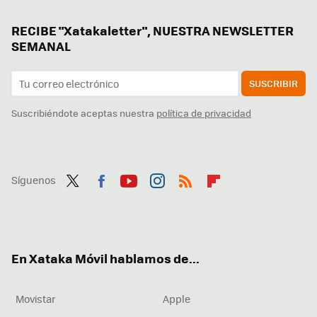
RECIBE "Xatakaletter", NUESTRA NEWSLETTER
SEMANAL
SUSCRIBIR
Suscribiéndote aceptas nuestra
política de privacidad
Síguenos
Twit
Fac
You
Inst
RSS
Flip
ter
ebo
tub
agr
boa
ok
e
am
rd
En Xataka Móvil hablamos de...
Movistar
Apple