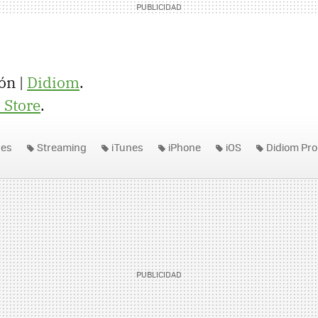
ón |
Didiom
.
 Store
.
nes
Streaming
iTunes
iPhone
iOS
Didiom Pro