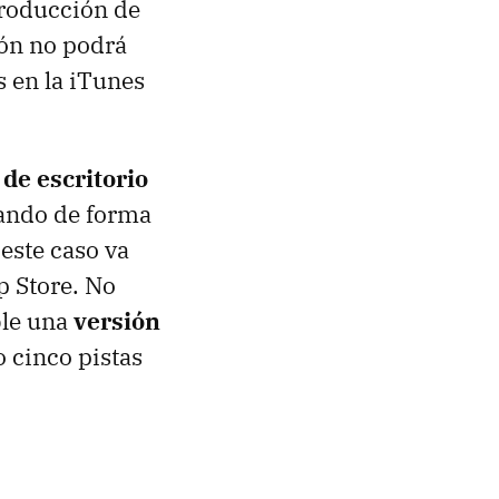
producción de
ión no podrá
s en la iTunes
de escritorio
rando de forma
 este caso va
p Store. No
ble una
versión
o cinco pistas