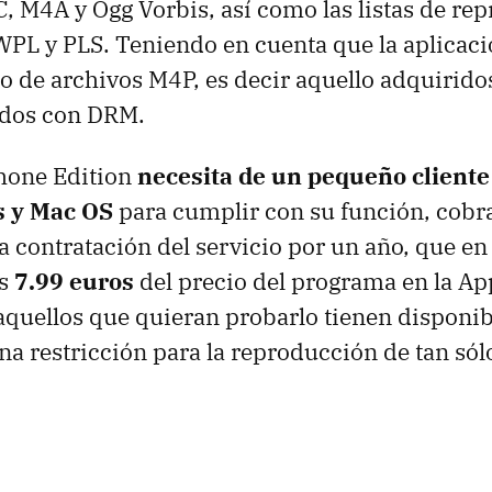
C
, M4A y Ogg Vorbis, así como las listas de re
WPL
y
PLS
. Teniendo en cuenta que la aplicac
vío de archivos M4P, es decir aquello adquirido
idos con
DRM
.
hone Edition
necesita de un pequeño cliente 
 y Mac OS
para cumplir con su función, cob
a contratación del servicio por un año, que en
os
7.99 euros
del precio del programa en la Ap
aquellos que quieran probarlo tienen disponi
a restricción para la reproducción de tan sól