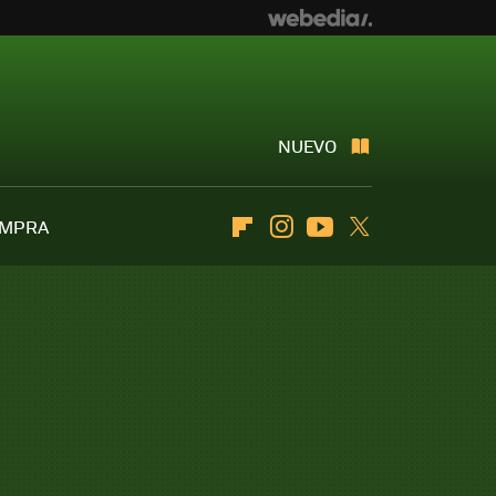
NUEVO
OMPRA
Flipboard
Instagram
Youtube
Twitter