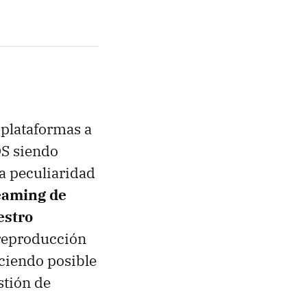
 plataformas a
OS siendo
La peculiaridad
eaming de
estro
e reproducción
aciendo posible
stión de