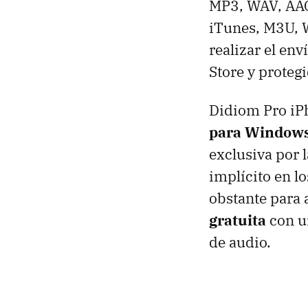
MP3,
WAV
,
AA
iTunes, M3U,
realizar el en
Store y proteg
Didiom Pro iP
para Windows
exclusiva por l
implícito en l
obstante para 
gratuita
con un
de audio.