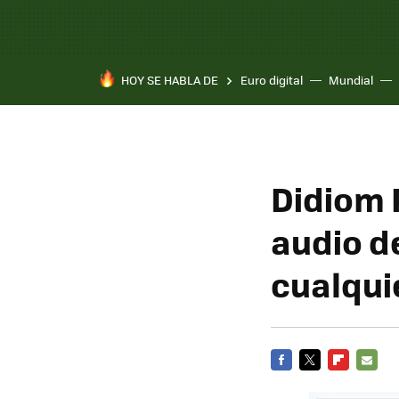
HOY SE HABLA DE
Euro digital
Mundial
Pixel 10a
Didiom 
audio d
cualqui
FACEBOOK
TWITTER
FLIPBOARD
E-