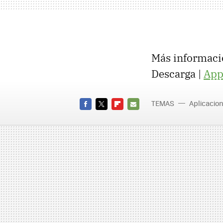
Más informaci
Descarga |
App
TEMAS
Aplicacio
FACEBOOK
TWITTER
FLIPBOARD
E-
MAIL