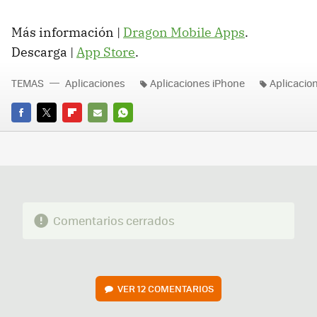
Más información |
Dragon Mobile Apps
.
Descarga |
App Store
.
TEMAS
Aplicaciones
Aplicaciones iPhone
Aplicacio
FACEBOOK
TWITTER
FLIPBOARD
E-
WHATSAPP
MAIL
Comentarios cerrados
VER
12 COMENTARIOS