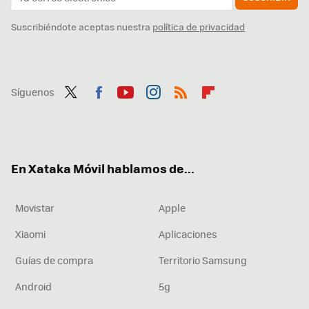
Suscribiéndote aceptas nuestra
política de privacidad
Síguenos
Twit
Fac
You
Inst
RSS
Flip
ter
ebo
tub
agr
boa
ok
e
am
rd
En Xataka Móvil hablamos de...
Movistar
Apple
Xiaomi
Aplicaciones
Guías de compra
Territorio Samsung
Android
5g