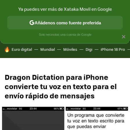
Ya puedes ver más de Xataka Movil en Google
MENÚ
NUEVO
Añádenos como fuente preferida
CONECTIVIDAD
MÓVIL Y SOCIEDAD
APLICACIONES
COM
Solo necesitas una cuenta de Google
×
HOY SE HABLA DE
Euro digital
Mundial
Móviles
Digi
iPhone 18 Pro
Dragon Dictation para iPhone
convierte tu voz en texto para el
envío rápido de mensajes