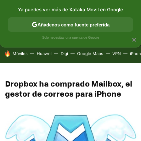
Ya puedes ver más de Xataka Movil en Google
MENÚ
NUEVO
Añádenos como fuente preferida
CONECTIVIDAD
MÓVIL Y SOCIEDAD
APLICACIONES
Solo necesitas una cuenta de Google
×
HOY SE HABLA DE
Móviles
Huawei
Digi
Google Maps
VPN
iPhon
Dropbox ha comprado Mailbox, el
gestor de correos para iPhone