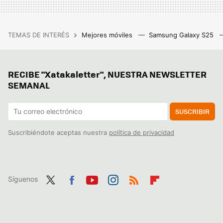
TEMAS DE INTERÉS
Mejores móviles
Samsung Galaxy S25
RECIBE "Xatakaletter", NUESTRA NEWSLETTER
SEMANAL
SUSCRIBIR
Suscribiéndote aceptas nuestra
política de privacidad
Síguenos
Twit
Fac
You
Inst
RSS
Flip
ter
ebo
tub
agr
boa