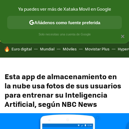
Ya puedes ver más de Xataka Movil en Google
CONECTIVIDAD
MÓVIL Y SOCIEDAD
APLICACIONES
COM
Añádenos como fuente preferida
Solo necesitas una cuenta de Google
×
HOY SE HABLA DE
Euro digital
Mundial
Móviles
Movistar Plus
Hyper
Esta app de almacenamiento en
la nube usa fotos de sus usuarios
para entrenar su Inteligencia
Artificial, según NBC News