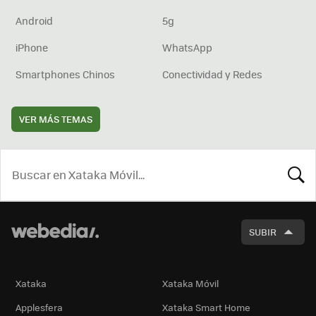
Android
5g
iPhone
WhatsApp
Smartphones Chinos
Conectividad y Redes
VER MÁS TEMAS
BUSCA
SUBIR
Xataka
Xataka Móvil
Applesfera
Xataka Smart Home