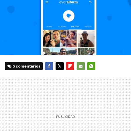
5 comentarios
FACEBOOK
TWITTER
FLIPBOARD
E-
WHATSAPP
MAIL