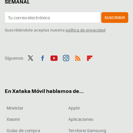
SEMANAL
SUSCRIBIR
Suscribiéndote aceptas nuestra
política de privacidad
Síguenos
Twit
Fac
You
Inst
RSS
Flip
ter
ebo
tub
agr
boa
ok
e
am
rd
En Xataka Móvil hablamos de...
Movistar
Apple
Xiaomi
Aplicaciones
Guías de compra
Territorio Samsung