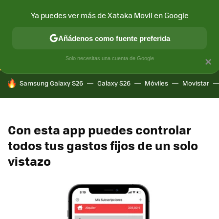
Ya puedes ver más de Xataka Movil en Google
CONECTIVIDAD
MÓVIL Y SOCIEDAD
APLICACIONES
COM
Añádenos como fuente preferida
Solo necesitas una cuenta de Google
×
HOY SE HABLA DE
Samsung Galaxy S26
Galaxy S26
Móviles
Movistar
Con esta app puedes controlar
todos tus gastos fijos de un solo
vistazo