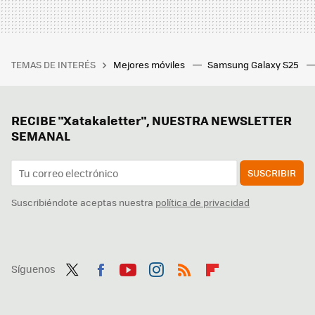
TEMAS DE INTERÉS
Mejores móviles
Samsung Galaxy S25
RECIBE "Xatakaletter", NUESTRA NEWSLETTER
SEMANAL
SUSCRIBIR
Suscribiéndote aceptas nuestra
política de privacidad
Síguenos
Twit
Fac
You
Inst
RSS
Flip
ter
ebo
tub
agr
boa