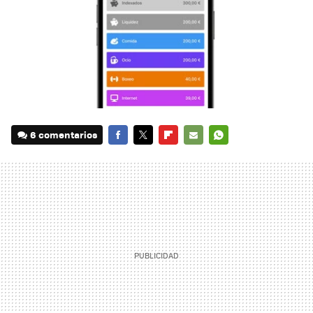
6 comentarios
FACEBOOK
TWITTER
FLIPBOARD
E-
WHATSAPP
MAIL