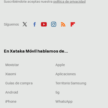
Suscribiéndote aceptas nuestra
política de privacidad
Síguenos
Twit
Fac
You
Inst
RSS
Flip
ter
ebo
tub
agr
boa
ok
e
am
rd
En Xataka Móvil hablamos de...
Movistar
Apple
Xiaomi
Aplicaciones
Guías de compra
Territorio Samsung
Android
5g
iPhone
WhatsApp