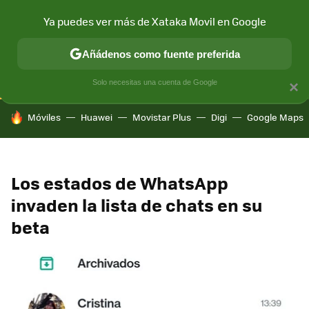
Ya puedes ver más de Xataka Movil en Google
CONECTIVIDAD
MÓVIL Y SOCIEDAD
APLICACIONES
COM
Añádenos como fuente preferida
Solo necesitas una cuenta de Google
×
HOY SE HABLA DE
Móviles
Huawei
Movistar Plus
Digi
Google Maps
Los estados de WhatsApp
invaden la lista de chats en su
beta