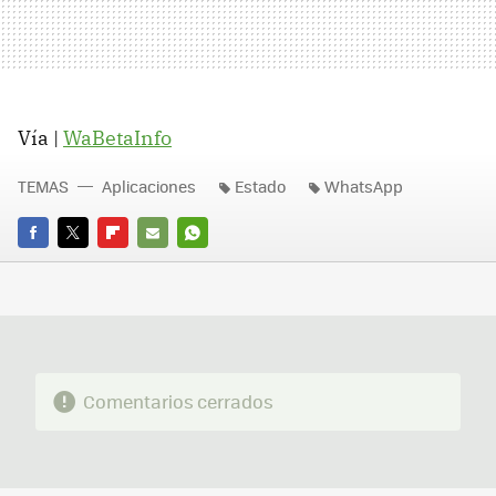
Vía |
WaBetaInfo
TEMAS
Aplicaciones
Estado
WhatsApp
FACEBOOK
TWITTER
FLIPBOARD
E-
WHATSAPP
MAIL
Comentarios cerrados