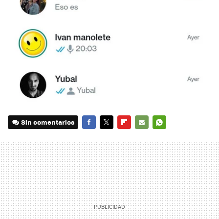
Sin comentarios
FACEBOOK
TWITTER
FLIPBOARD
E-
WHATSAPP
MAIL